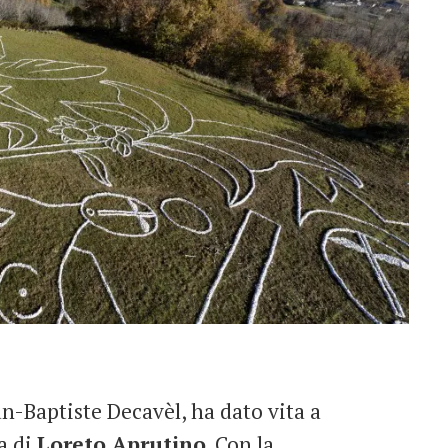
n-Baptiste Decavèl, ha dato vita a
a di
Loreto Aprutino
. Con la