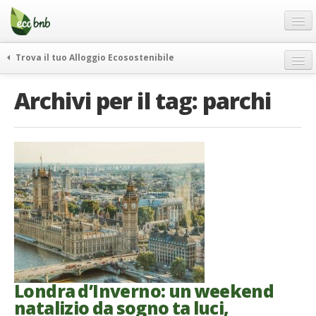
Menu
Salta
al
contenuto
Blog
Trova il tuo Alloggio Ecosostenibile
Offerte Speciali
weekend green
Archivi per il tag:
parchi
Regali
itinerari
FAQ
curiosità
vivere e viaggiare verde
Chi Siamo
news ed eventi
Partner
ecohotel
Contatti
rassegna stampa
Italiano
German
English
Londra d’Inverno: un weekend
natalizio da sogno ta luci,
Spanish