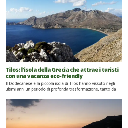
di giorno e di notte. È […]
Tilos: l’isola della Grecia che attrae i turisti
con una vacanza eco-friendly
Il Dodecanese e la piccola isola di Tilos hanno vissuto negli
ultimi anni un periodo di profonda trasformazione, tanto da
diventare un’isola energicamente autosufficiente al 100%.
L’intera isola si è guadagnata il marchio di riserva naturale e
presto diventerà il luogo perfetto per una vacanza eco-friendly.
La riserva naturale si estende su tutta l’isola di […]