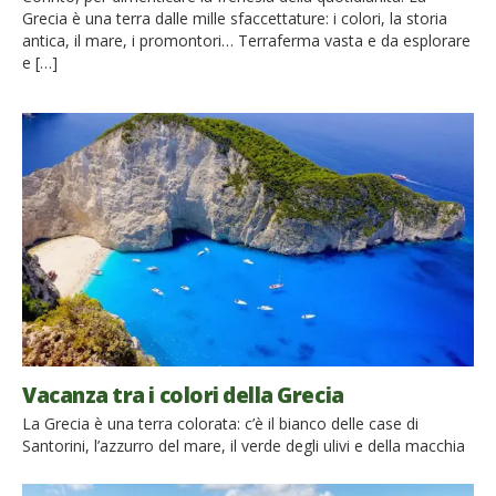
Grecia è una terra dalle mille sfaccettature: i colori, la storia
antica, il mare, i promontori… Terraferma vasta e da esplorare
e […]
Vacanza tra i colori della Grecia
La Grecia è una terra colorata: c’è il bianco delle case di
Santorini, l’azzurro del mare, il verde degli ulivi e della macchia
mediterranea che si espande sino a incontrare il mare, il rosa e
il rosso dei tramonti, il giallo del sole. È un luogo pieno di vita,