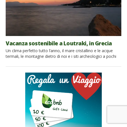
Vacanza sostenibile a Loutraki, in Grecia
Un clima perfetto tutto l’anno, il mare cristallino e le acque
termali, le montagne dietro di noi e i siti archeologici a pochi
passi: oggi vi portiamo a Loutraki, destinazione turistica greca
rinomata, che scopriremo però a modo nostro, in modo lento
e green. Loutraki si affaccia sul Golfo di Corinto, alle pendici dei
monti Ierania. […]