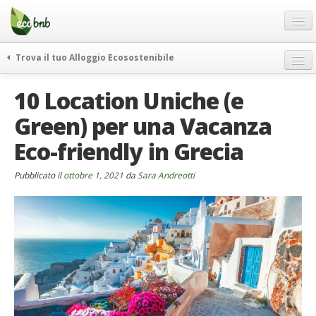
Menu
Salta
al
contenuto
Blog
Trova il tuo Alloggio Ecosostenibile
Offerte Speciali
weekend green
10 Location Uniche (e
Regali
itinerari
Green) per una Vacanza
FAQ
curiosità
Eco-friendly in Grecia
vivere e viaggiare verde
Chi Siamo
news ed eventi
Partner
Pubblicato il
ottobre 1, 2021
da
Sara Andreotti
ecohotel
Contatti
rassegna stampa
Italiano
German
English
Spanish