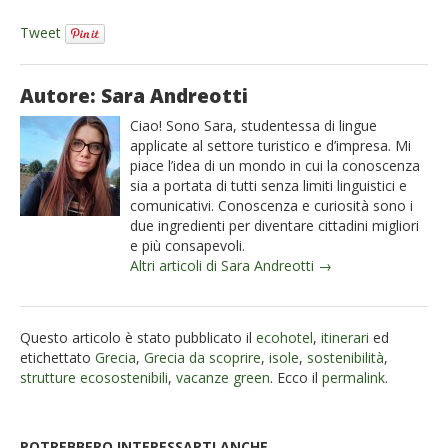
Tweet
Autore: Sara Andreotti
Ciao! Sono Sara, studentessa di lingue
applicate al settore turistico e d’impresa. Mi
piace l’idea di un mondo in cui la conoscenza
sia a portata di tutti senza limiti linguistici e
comunicativi. Conoscenza e curiosità sono i
due ingredienti per diventare cittadini migliori
e più consapevoli.
Altri articoli di Sara Andreotti →
Questo articolo è stato pubblicato il
ecohotel
,
itinerari
ed
etichettato
Grecia
,
Grecia da scoprire
,
isole
,
sostenibilità
,
strutture ecosostenibili
,
vacanze green
. Ecco il
permalink
.
POTREBBERO INTERESSARTI ANCHE