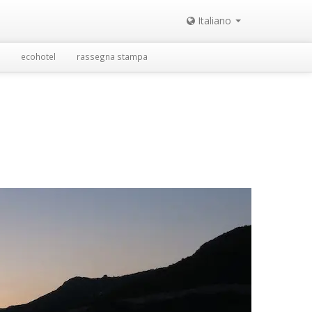
Italiano
ecohotel
rassegna stampa