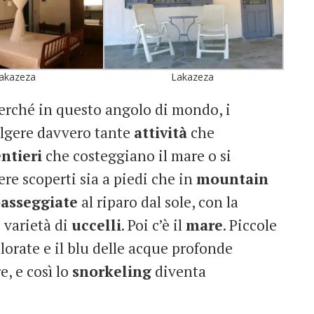
akazeza
Lakazeza
 Perché in questo angolo di mondo, i
volgere davvero tante
attività
che
ntieri
che costeggiano il mare o si
re scoperti sia a piedi che in
mountain
asseggiate
al riparo dal sole, con la
 varietà di
uccelli
. Poi c’è il
mare
. Piccole
lorate e il blu delle acque profonde
e, e così lo
snorkeling
diventa