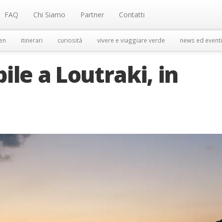
FAQ
Chi Siamo
Partner
Contatti
en
itinerari
curiosità
vivere e viaggiare verde
news ed eventi
le a Loutraki, in