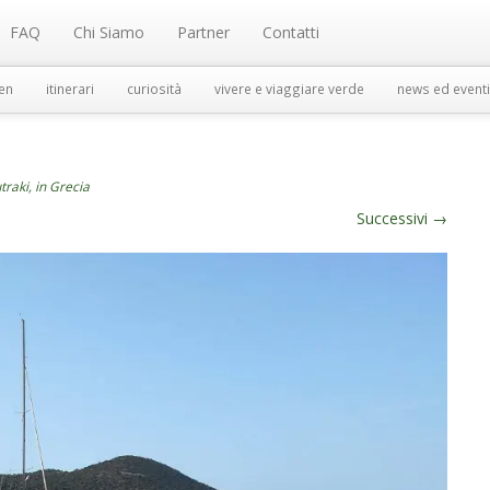
FAQ
Chi Siamo
Partner
Contatti
en
itinerari
curiosità
vivere e viaggiare verde
news ed eventi
traki, in Grecia
Successivi
→