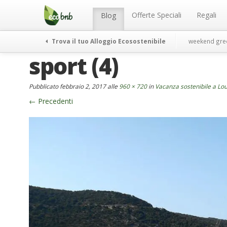
Menu
Salta
al
Offerte Speciali
Regali
Blog
contenuto
Trova il tuo Alloggio Ecosostenibile
weekend gre
sport (4)
Pubblicato
febbraio 2, 2017
alle
960 × 720
in
Vacanza sostenibile a Lou
←
Precedenti