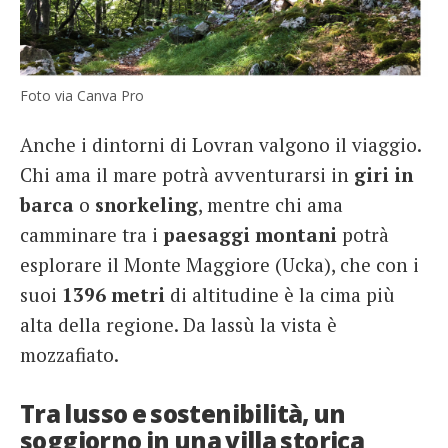
Foto via Canva Pro
Anche i dintorni di Lovran valgono il viaggio.
Chi ama il mare potrà avventurarsi in
giri in
barca
o
snorkeling
, mentre chi ama
camminare tra i
paesaggi montani
potrà
esplorare il Monte Maggiore (Ucka), che con i
suoi
1396 metri
di altitudine è la cima più
alta della regione. Da lassù la vista è
mozzafiato.
Tra lusso e sostenibilità, un
soggiorno in una villa storica