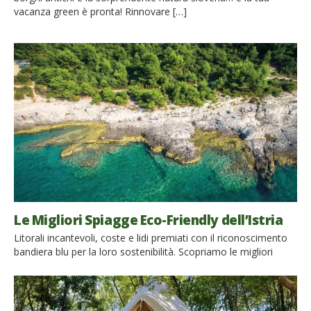
vacanza green è pronta! Rinnovare […]
Le Migliori Spiagge Eco-Friendly dell’Istria
Litorali incantevoli, coste e lidi premiati con il riconoscimento
bandiera blu per la loro sostenibilità. Scopriamo le migliori
spiagge eco-friendly dell’Istria! L’Istria sorprende per sue
incantevoli cittadine in stile veneziano, per il suo entroterra
verde, ma sopratutto per le sue spiagge da cartolina e il suo
mare cristallino. Alcuni tratti di costa e lidi sono stati […]