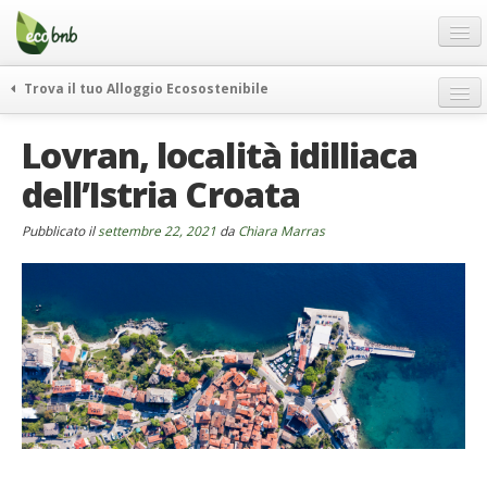
Menu
Salta
al
contenuto
Blog
Trova il tuo Alloggio Ecosostenibile
Offerte Speciali
weekend green
Lovran, località idilliaca
Regali
itinerari
dell’Istria Croata
FAQ
curiosità
vivere e viaggiare verde
Chi Siamo
Pubblicato il
settembre 22, 2021
da
Chiara Marras
news ed eventi
Partner
ecohotel
Contatti
rassegna stampa
Italiano
German
English
Spanish