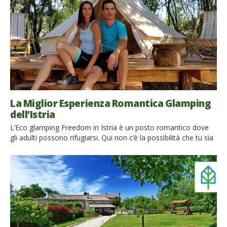
La Miglior Esperienza Romantica Glamping
dell’Istria
L’Eco glamping Freedom in Istria è un posto romantico dove
gli adulti possono rifugiarsi. Qui non c’è la possibilità che tu sia
troppo vicino agli altri ospiti. La sicurezza è garantita senza
fare nulla, è semplicemente autentica. È finalmente tempo di
rilassarti, scrollarti di dosso la polvere del lockdown e
scatenarti di nuovo! Questo glamping […]