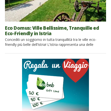
Eco Domus: Ville Bellissime, Tranquille ed
Eco-Friendly in Istria
Concediti un soggiorno in tutta tranquillità tra le ville eco-
friendly più belle dell’Istria! L’Istria rappresenta una delle
destinazioni di viaggio più sicure per mantenere e recuperare
salute, benessere e connettersi con la natura. Chi è alla ricerca
di vacanze ecologiche ricche d’avventura adorerà questa
incantevole destinazione, così come chi è in cerca di privacy,
pace e […]