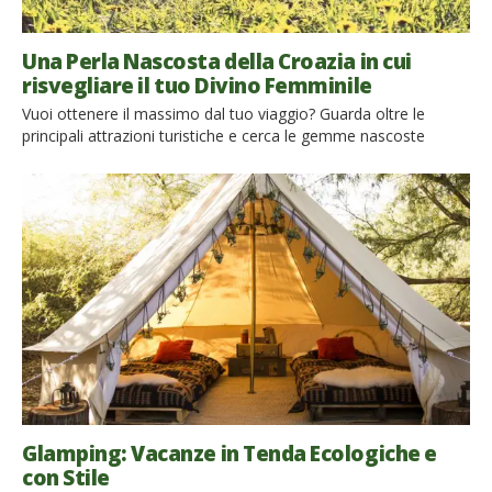
Una Perla Nascosta della Croazia in cui
risvegliare il tuo Divino Femminile
Vuoi ottenere il massimo dal tuo viaggio? Guarda oltre le
principali attrazioni turistiche e cerca le gemme nascoste
eccezionali della Croazia: ti aiuteranno a rimetterti in contatto
con il tuo Divino Femminile e a trasformare il modo in cui vedi
il mondo. Esiste in Croazia una sensuale e meravigliosa foresta
che ti toglierà il respiro […]
Glamping: Vacanze in Tenda Ecologiche e
con Stile