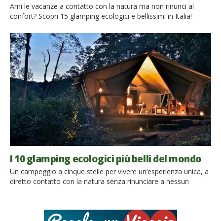
Ami le vacanze a contatto con la natura ma non rinunci al
confort? Scopri 15 glamping ecologici e bellissimi in Italia!
Tenda sì, ma comoda come una casa. Avete mai sentito
parlare del Glamping? La parola nasce dalla fusione di
‘Camping’ e ‘Glamour’ ed è la nuova frontiera delle vacanze
all’aria aperta. La tendenza del glamping arriva […]
I 10 glamping ecologici più belli del mondo
Un campeggio a cinque stelle per vivere un’esperienza unica, a
diretto contatto con la natura senza rinunciare a nessun
comfort: è la moda del momento del turismo, un nuovo modo
di trascorrere le vacanze tra stile e autenticità. È il Glamping, la
vacanza di lusso all’aria aperta! Siamo partiti alla ricerca dei
migliori glamping ecologici del mondo: […]