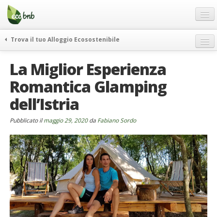
Menu
Salta
al
contenuto
Blog
Trova il tuo Alloggio Ecosostenibile
Offerte Speciali
weekend green
La Miglior Esperienza
Regali
itinerari
Romantica Glamping
FAQ
curiosità
dell’Istria
vivere e viaggiare verde
Chi Siamo
news ed eventi
Partner
Pubblicato il
maggio 29, 2020
da
Fabiano Sordo
ecohotel
Contatti
rassegna stampa
Italiano
German
English
Spanish