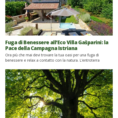
Fuga di Benessere all’Eco Villa Gašparini: la
Pace della Campagna Istriana
Ora più che mai devi trovare la tua oasi per una fuga di
benessere e relax a contatto con la natura. L’entroterra
istriano è pieno di fascino idilliaco. Tutto, dall’architettura al
paesaggio è altrettanto accattivante e invitante. L’Eco Villa
Gašparini si trova in un piccolo villaggio di Cerion, vicino a
Višnjan – uno dei centri storici […]