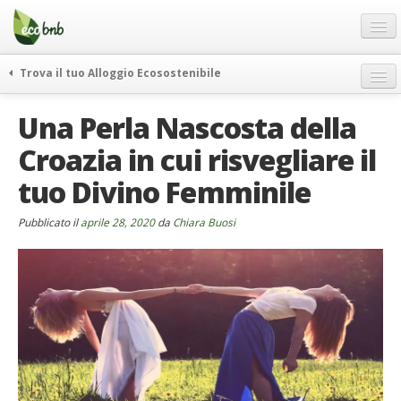
Menu
Salta
al
contenuto
Blog
Trova il tuo Alloggio Ecosostenibile
Offerte Speciali
weekend green
Una Perla Nascosta della
Regali
itinerari
Croazia in cui risvegliare il
FAQ
curiosità
tuo Divino Femminile
vivere e viaggiare verde
Chi Siamo
news ed eventi
Partner
Pubblicato il
aprile 28, 2020
da
Chiara Buosi
ecohotel
Contatti
rassegna stampa
Italiano
German
English
Spanish