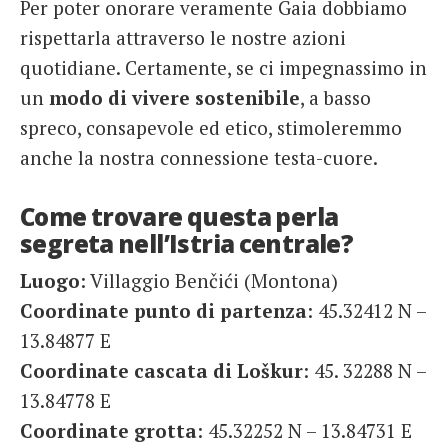
Per poter onorare veramente Gaia dobbiamo
rispettarla attraverso le nostre azioni
quotidiane. Certamente, se ci impegnassimo in
un
modo di vivere sostenibile
, a basso
spreco, consapevole ed etico, stimoleremmo
anche la nostra connessione testa-cuore.
Come trovare questa perla
segreta nell’Istria centrale?
Luogo
: Villaggio Benčići (Montona)
Coordinate punto di partenza
: 45.32412 N –
13.84877 E
Coordinate cascata di Loškur
: 45. 32288 N –
13.84778 E
Coordinate grotta
: 45.32252 N – 13.84731 E