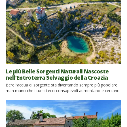
Le più Belle Sorgenti Naturali Nascoste
nell’Entroterra Selvaggio della Croazia
Bere l’acqua di sorgente sta diventando sempre più popolare
man mano che i turisti eco-consapevoli aumentano e cercano
sorgenti naturali che abbiano acqua non solo potabile, ma
anche con delle proprietà particolari. Le scoperte scientifiche
del dr. Masaru Emoto sui cristalli di ghiaccio sono molto
interessanti e sembrano rivelare un potere nascosto
dell’acqua, ancora avvolto dal mistero. Dallo […]