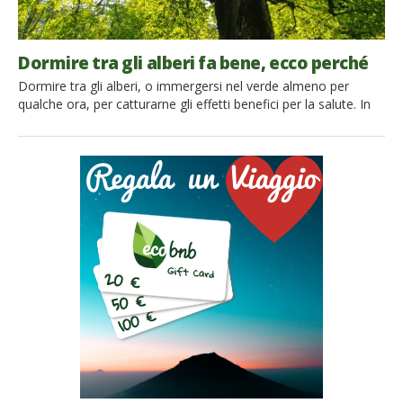
Dormire tra gli alberi fa bene, ecco perché
Dormire tra gli alberi, o immergersi nel verde almeno per
qualche ora, per catturarne gli effetti benefici per la salute. In
questo consiste la pratica giapponese del forest bathing,
divenuta estremamente popolare in tutto il mondo.
Protagonista di un recente studio dell’Environmental Research
(Vol. 166, Oct. 2018, Pag 628-637), il forest bathing è al centro
[…]