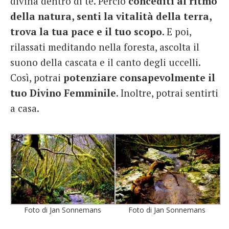
divina dentro di te. Perciò
concediti al ritmo
della natura, senti la vitalità della terra,
trova la tua pace e il tuo scopo
. E poi,
rilassati meditando nella foresta, ascolta il
suono della cascata e il canto degli uccelli.
Così, potrai
potenziare consapevolmente il
tuo Divino Femminile
. Inoltre, potrai sentirti
a casa.
Foto di Jan Sonnemans
Foto di Jan Sonnemans