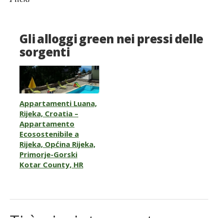
Gli alloggi green nei pressi delle
sorgenti
Appartamenti Luana,
Rijeka, Croatia –
Appartamento
Ecosostenibile a
Rijeka, Općina Rijeka,
Primorje-Gorski
Kotar County, HR