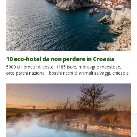
10 eco-hotel da non perdere in Croazia
5000 chilometri di coste, 1185 isole, montagne maestose,
otto parchi nazionali, boschi ricchi di animali selvaggi, chiese e
cattedrali, vivaci città, antichi borghi e sapori unici: la Croazia è
un Paese meraviglioso e ricco di natura incontaminata e
cultura, il luogo ideale per perdersi e ritrovarsi. Abbiamo
selezionato per voi 10 eco-hotel dove trascorrere una […]