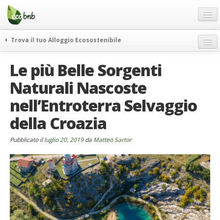
Menu
Salta
al
contenuto
Blog
Trova il tuo Alloggio Ecosostenibile
Offerte Speciali
weekend green
Le più Belle Sorgenti
Regali
itinerari
Naturali Nascoste
FAQ
curiosità
nell’Entroterra Selvaggio
vivere e viaggiare verde
Chi Siamo
news ed eventi
della Croazia
Partner
ecohotel
Contatti
Pubblicato il
luglio 20, 2019
da
Matteo Sartor
rassegna stampa
Italiano
German
English
Spanish