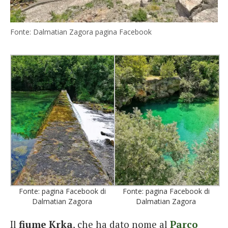
Fonte: Dalmatian Zagora pagina Facebook
Fonte: pagina Facebook di
Fonte: pagina Facebook di
Dalmatian Zagora
Dalmatian Zagora
Il
fiume Krka
, che ha dato nome al
Parco