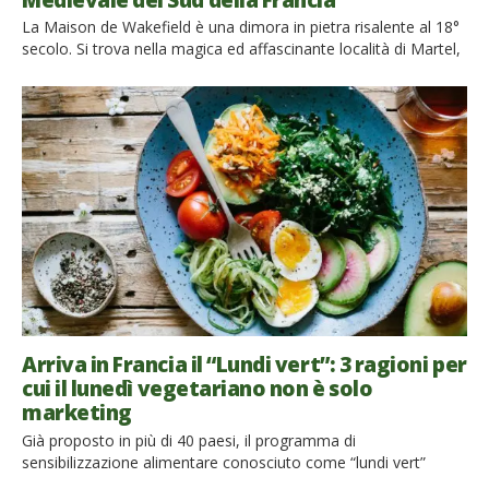
La Maison de Wakefield è una dimora in pietra risalente al 18°
secolo. Si trova nella magica ed affascinante località di Martel,
appartenente al dipartimento di Lot nel Sud della Francia. La
splendida Maison e la sua cittadina trasudano atmosfera
medievale, immerse nell’iconica campagna francese della Valle
della Dordogna. Siete amanti della storia e dei […]
Arriva in Francia il “Lundi vert”: 3 ragioni per
cui il lunedì vegetariano non è solo
marketing
Già proposto in più di 40 paesi, il programma di
sensibilizzazione alimentare conosciuto come “lundi vert”
(lunedì vegetariano) fa il suo ingresso in Francia. Invita i