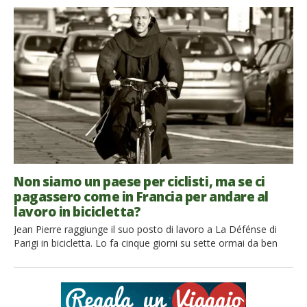
francesi, su base volontaria, ad eliminare la carne ed il pesce
dalla propria dieta, ogni lunedì. La campagna è stata sostenuta
da oltre 500 ambientalisti, scienziati e artisti francesi, tra cui
[…]
Non siamo un paese per ciclisti, ma se ci
pagassero come in Francia per andare al
lavoro in bicicletta?
Jean Pierre raggiunge il suo posto di lavoro a La Défénse di
Parigi in bicicletta. Lo fa cinque giorni su sette ormai da ben
cinque anni, sfidando traffico e gas di scarico. Ma questa volta
potrebbe essere diverso. Questa volta, nella prossima busta
paga, Jean Pierre potrebbe trovare fino a € 80 in più frutto
della […]