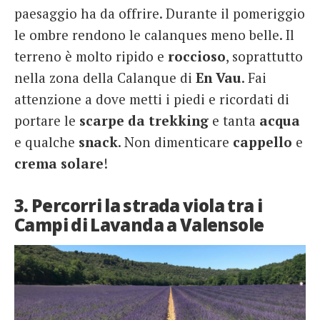
paesaggio ha da offrire. Durante il pomeriggio
le ombre rendono le calanques meno belle. Il
terreno è molto ripido e
roccioso
, soprattutto
nella zona della Calanque di
En Vau
. Fai
attenzione a dove metti i piedi e ricordati di
portare le
scarpe da trekking
e tanta
acqua
e qualche
snack
. Non dimenticare
cappello
e
crema solare
!
3. Percorri la strada viola tra i
Campi di Lavanda a Valensole