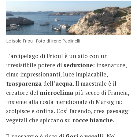
Le isole Frioul. Foto di Irene Paolinelli
L’arcipelago di Frioul è un sito con un
irresistibile potere di
seduzione
: insenature,
cime impressionanti, luce implacabile,
trasparenza
dell’
acqua
. Il maestrale è il
creatore del
microclima
più secco di Francia,
insieme alla costa meridionale di Marsiglia:
scolpisce e ordina. Così facendo, crea paesaggi
vegetali che spiccano su
rocce bianche
.
Il paesaggio è ricco di
fiori
e
uccelli
. Nel