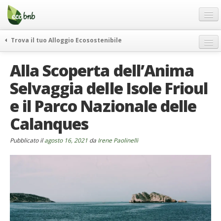
Menu
Salta
al
contenuto
Blog
Trova il tuo Alloggio Ecosostenibile
Offerte Speciali
weekend green
Alla Scoperta dell’Anima
Regali
itinerari
Selvaggia delle Isole Frioul
FAQ
curiosità
e il Parco Nazionale delle
vivere e viaggiare verde
Chi Siamo
news ed eventi
Calanques
Partner
ecohotel
Contatti
Pubblicato il
agosto 16, 2021
da
Irene Paolinelli
rassegna stampa
Italiano
German
English
Spanish