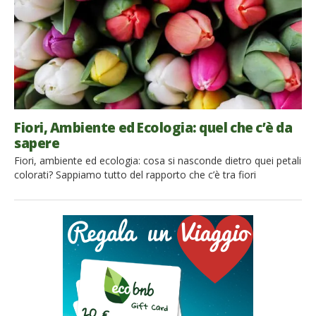
Fiori, Ambiente ed Ecologia: quel che c’è da
sapere
Fiori, ambiente ed ecologia: cosa si nasconde dietro quei petali
colorati? Sappiamo tutto del rapporto che c’è tra fiori
acquistati e inquinamento? Scopriamolo insieme Regalare fiori
è un gesto comune in tutte le culture del mondo; infatti spesso
vengono donati al proprio amore, alla propria madre, fratello o
collega. Le occasioni nelle quali un mazzo […]