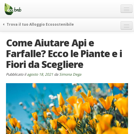
Menu
Salta
al
contenuto
Blog
Trova il tuo Alloggio Ecosostenibile
Offerte Speciali
weekend green
Come Aiutare Api e
Regali
itinerari
Farfalle? Ecco le Piante e i
FAQ
curiosità
Fiori da Scegliere
vivere e viaggiare verde
Chi Siamo
news ed eventi
Partner
Pubblicato il
agosto 18, 2021
da
Simona Dega
ecohotel
Contatti
rassegna stampa
Italiano
German
English
Spanish