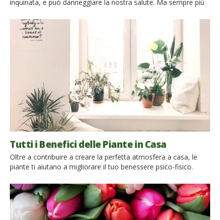
inquinata, e può danneggiare la nostra salute. Ma sempre più
studi dimostrano come alcune piante possono ridurre
l’inquinamento domestico, neutralizzando le dannose sostanze
organiche volatili (VOC) presenti in tantissimi prodotti che
usiamo nelle nostre case. Li troviamo nei prodotti per la
pulizia, nelle vernici, […]
Tutti i Benefici delle Piante in Casa
Oltre a contribuire a creare la perfetta atmosfera a casa, le
piante ti aiutano a migliorare il tuo benessere psico-fisico.
Migliora la tua salute decorando la tua casa con le piante Il
grande potere dei nostri alleati verdi Molti di noi usano vasi di
fiori o piante da interni per decorare e rendere uniche le […]