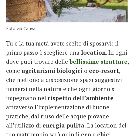
Foto via Canva
Tu e la tua metà avete scelto di sposarvi: il
primo passo è scegliere una
location
. In ogni
dove puoi trovare delle
bellissime strutture
,
come
agriturismi biologici
o
eco-resort
,
che mettono a disposizione spazi suggestivi
immersi nella natura e che ogni giorno si
impegnano nel
rispetto dell’ambiente
attraverso l’implementazione di buone
pratiche, dal riuso delle acque piovane
all’utilizzo di
energia
pulita
. La location del
tuo matrimonio sarà quindi
eco
e
chic
!