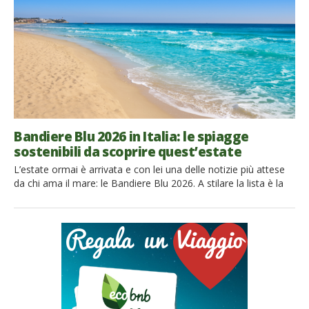
dietro questa […]
Bandiere Blu 2026 in Italia: le spiagge
sostenibili da scoprire quest’estate
L’estate ormai è arrivata e con lei una delle notizie più attese
da chi ama il mare: le Bandiere Blu 2026. A stilare la lista è la
Foundation for Environmental Education, che valuta qualità
delle acque, gestione ambientale, servizi e sicurezza secondo
criteri precisi e verificabili. Le Bandiere Blu rappresentano
dunque una guida utile per […]