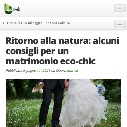
Menu
Salta
al
contenuto
Blog
Trova il tuo Alloggio Ecosostenibile
Offerte Speciali
weekend green
Ritorno alla natura: alcuni
Regali
itinerari
consigli per un
FAQ
curiosità
matrimonio eco-chic
vivere e viaggiare verde
Chi Siamo
news ed eventi
Partner
Pubblicato il
giugno 11, 2021
da
Chiara Marras
ecohotel
Contatti
rassegna stampa
Italiano
German
English
Spanish