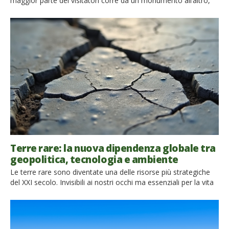
maggior parte dei visitatori corre da un monumento all’altro,
inseguendo una lista infinita di luoghi da fotografare. Eppure
basta allontanarsi di poche strade dagli itinerari più battuti per
scoprire un’altra capitale: una Roma fatta di cortili silenziosi,
mercati storici, botteghe artigiane, giardini nascosti e […]
Terre rare: la nuova dipendenza globale tra
geopolitica, tecnologia e ambiente
Le terre rare sono diventate una delle risorse più strategiche
del XXI secolo. Invisibili ai nostri occhi ma essenziali per la vita
digitale moderna, alimentano smartphone, intelligenza
artificiale, auto elettriche, turbine eoliche e sistemi di difesa
avanzati. Oggi sono al centro di una competizione globale che
intreccia geopolitica, tecnologia e transizione energetica. Ma