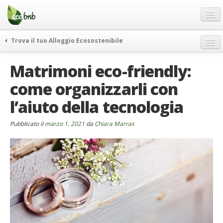
Menu
Salta
al
contenuto
Blog
Trova il tuo Alloggio Ecosostenibile
Offerte Speciali
weekend green
Matrimoni eco-friendly:
Regali
itinerari
come organizzarli con
FAQ
curiosità
l’aiuto della tecnologia
vivere e viaggiare verde
Chi Siamo
news ed eventi
Partner
Pubblicato il
marzo 1, 2021
da
Chiara Marras
ecohotel
Contatti
rassegna stampa
Italiano
German
English
Spanish