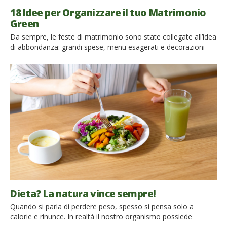
18 Idee per Organizzare il tuo Matrimonio
Green
Da sempre, le feste di matrimonio sono state collegate all’idea
di abbondanza: grandi spese, menu esagerati e decorazioni
sfarzose. Alcuni studi hanno messo in luce che per ogni
matrimonio negli Stati Uniti si producono circa 180 kg di rifiuti.
Fortunatamente molte coppie si stanno avvicinando ad una
visione più green del matrimonio, scegliendo soluzioni come
pranzi […]
Dieta? La natura vince sempre!
Quando si parla di perdere peso, spesso si pensa solo a
calorie e rinunce. In realtà il nostro organismo possiede
sofisticati meccanismi naturali che regolano il senso di fame e