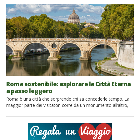
di sazietà. Alcuni alimenti, soprattutto quelli vegetali, ricchi di
fibre e poco trasformati, possono favorire questi processi e
aiutarci a mangiare in modo più equilibrato. […]
Roma sostenibile: esplorare la Città Eterna
a passo leggero
Roma è una città che sorprende chi sa concederle tempo. La
maggior parte dei visitatori corre da un monumento all’altro,
inseguendo una lista infinita di luoghi da fotografare. Eppure
basta allontanarsi di poche strade dagli itinerari più battuti per
scoprire un’altra capitale: una Roma fatta di cortili silenziosi,
mercati storici, botteghe artigiane, giardini nascosti e […]