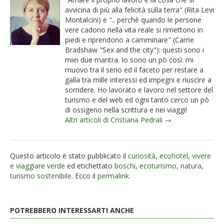
avvicina di più alla felicità sulla terra" (Rita Levi
Montalcini) e ".. perchè quando le persone
vere cadono nella vita reale si rimettono in
piedi e riprendono a camminare" (Carrie
Bradshaw "Sex and the city"): questi sono i
miei due mantra. Io sono un pò così: mi
muovo tra il serio ed il faceto per restare a
galla tra mille interessi ed impegni e riuscire a
sorridere. Ho lavorato e lavoro nel settore del
turismo e del web ed ogni tanto cerco un pò
di ossigeno nella scrittura e nei viaggi!
Altri articoli di Cristiana Pedrali →
Questo articolo è stato pubblicato il
curiosità
,
ecohotel
,
vivere
e viaggiare verde
ed etichettato
boschi
,
ecoturismo
,
natura
,
turismo sostenibile
. Ecco il
permalink
.
POTREBBERO INTERESSARTI ANCHE