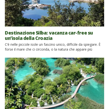
Destinazione Silba: vacanza car-free su
un’isola della Croazia
C’è nelle piccole isole un fascino unico, difficile da spiegare. È
forse il mare che ci circonda, o la natura che appare più
selvaggia, la sensazione di avventura che si prova dal
momento in cui ci si imbarca per raggiungerle o ancora
l’atmosfera suggestiva. In Croazia, a 29,7 chilometri dalla
terraferma, c’è l’isola Silba, conosciuta […]