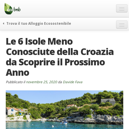
Menu
Salta
al
contenuto
Blog
Trova il tuo Alloggio Ecosostenibile
Offerte Speciali
weekend green
Le 6 Isole Meno
Regali
itinerari
Conosciute della Croazia
FAQ
curiosità
da Scoprire il Prossimo
vivere e viaggiare verde
Chi Siamo
news ed eventi
Anno
Partner
ecohotel
Contatti
Pubblicato il
novembre 25, 2020
da
Davide Fava
rassegna stampa
Italiano
German
English
Spanish