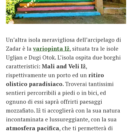
Un’altra isola meravigliosa dell’arcipelago di
Zadar è la
variopinta Iž
, situata tra le isole
Ugljan e Dugi Otok. L’isola ospita due borghi
caratteristici:
Mali and Veli Iž
,
rispettivamente un porto ed un
ritiro
olistico paradisiaco
. Troverai tantissimi
sentieri percorribili a piedi o in bici, ed
ognuno di essi saprà offrirti paesaggi
mozzafiato. Iž ti accoglierà con la sua natura
incontaminata e lussureggiante, con la sua
atmosfera pacifica
, che ti permetterà di