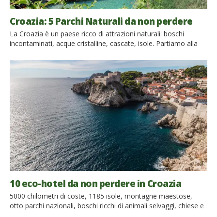
Croazia: 5 Parchi Naturali da non perdere
La Croazia è un paese ricco di attrazioni naturali: boschi
incontaminati, acque cristalline, cascate, isole. Partiamo alla
scoperta dei 5 Parchi Naturali più belli della Croazia! In
Croazia ci sono luoghi in cui puoi respirare la purezza di una
natura incontaminata. Osservare i boschi e i laghi cristallini.
Ascoltare il rumore delle cascate e sentire gli odori […]
10 eco-hotel da non perdere in Croazia
5000 chilometri di coste, 1185 isole, montagne maestose,
otto parchi nazionali, boschi ricchi di animali selvaggi, chiese e
cattedrali, vivaci città, antichi borghi e sapori unici: la Croazia è