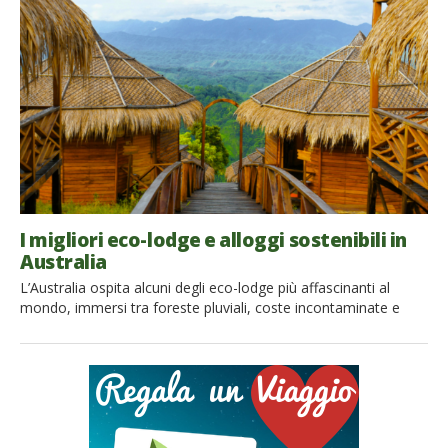
incastonata tra il Parco Nazionale dello Stelvio e il Parco
Naturale Adamello Brenta, è la destinazione ideale […]
I migliori eco-lodge e alloggi sostenibili in
Australia
L’Australia ospita alcuni degli eco-lodge più affascinanti al
mondo, immersi tra foreste pluviali, coste incontaminate e
fauna selvatica. Per chi desidera esplorare la natura in modo
responsabile, questi soggiorni sostenibili offrono esperienze
indimenticabili, nel pieno rispetto dell’ambiente. Scegliere un
eco-lodge in Australia è uno dei modi migliori per viaggiare in
modo consapevole, tutelando l’ambiente e […]