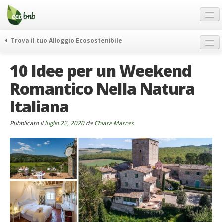
Menu
Salta
al
contenuto
Blog
Trova il tuo Alloggio Ecosostenibile
Offerte Speciali
weekend green
10 Idee per un Weekend
Regali
itinerari
Romantico Nella Natura
FAQ
curiosità
Italiana
vivere e viaggiare verde
Chi Siamo
news ed eventi
Partner
Pubblicato il
luglio 22, 2020
da
Chiara Marras
ecohotel
Contatti
rassegna stampa
Italiano
German
English
Spanish