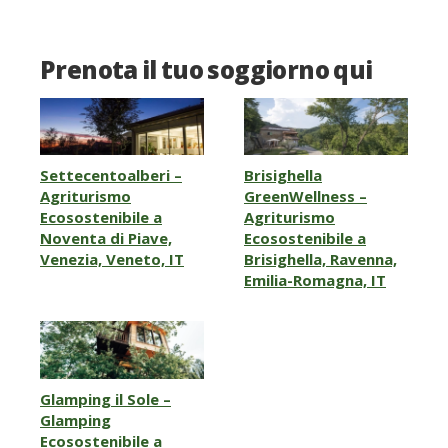
Prenota il tuo soggiorno qui
Settecentoalberi –
Brisighella
Agriturismo
GreenWellness –
Ecosostenibile a
Agriturismo
Noventa di Piave,
Ecosostenibile a
Venezia, Veneto, IT
Brisighella, Ravenna,
Emilia-Romagna, IT
Glamping il Sole –
Glamping
Ecosostenibile a