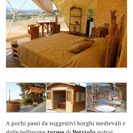
A pochi passi da suggestivi borghi medievali e
dalle bellissime
terme
di
Petriolo
potrai