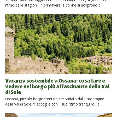
ritmo delle stagioni. In primavera le colline si ricoprono di
papaveri, asfodeli e distese di grano ancora verde. L’estate le
trasforma in un mare giallo, con le spighe di grano mosse dal
maestrale che contrastano con il verde argentato degli ulivi e
con il nero delle rocce […]
Vacanza sostenibile a Ossana: cosa fare e
vedere nel borgo più affascinante della Val
di Sole
Ossana, piccolo borgo trentino circondato dalle montagne
della Val di Sole, ti accoglie con il suo ritmo tranquillo, le
antiche case in pietra, i balconi fioriti e una natura che sembra
abbracciare ogni angolo del paese. Questa gemma,