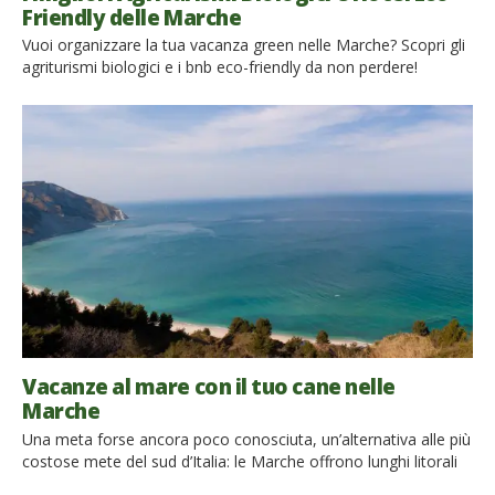
Friendly delle Marche
Vuoi organizzare la tua vacanza green nelle Marche? Scopri gli
agriturismi biologici e i bnb eco-friendly da non perdere!
La sostenibilità è un tema sempre più importante, anche
quando viaggiamo. Se cerchi una vacanza immersa nella
natura le Marche sono una destinazione ideale: in questa
regione troverai infatti luoghi ameni e incontaminati, scogliere
a picco sul mare, paesaggi […]
Vacanze al mare con il tuo cane nelle
Marche
Una meta forse ancora poco conosciuta, un’alternativa alle più
costose mete del sud d’Italia: le Marche offrono lunghi litorali
di sabbia finissima che si alternano a ripide pareti rocciose che