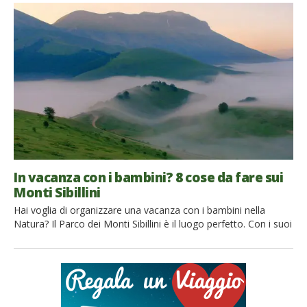
si tuffano nelle acque azzurre, a due passi dai centri storici e
con le dolci colline come sfondo. E inoltre la regione
rappresenta la meta perfetta […]
In vacanza con i bambini? 8 cose da fare sui
Monti Sibillini
Hai voglia di organizzare una vacanza con i bambini nella
Natura? Il Parco dei Monti Sibillini è il luogo perfetto. Con i suoi
settanta mila ettari di bellezza e natura è il parco naturale più
grande e affascinante delle Marche. È anche ricchissimo di
storia, cultura e leggende che piaceranno tantissimo ai più
piccoli. Scopri […]