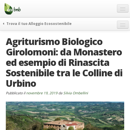
Menu
Salta
al
contenuto
Blog
Trova il tuo Alloggio Ecosostenibile
Offerte Speciali
weekend green
Agriturismo Biologico
Regali
itinerari
Girolomoni: da Monastero
FAQ
curiosità
ed esempio di Rinascita
vivere e viaggiare verde
Chi Siamo
news ed eventi
Sostenibile tra le Colline di
Partner
ecohotel
Urbino
Contatti
rassegna stampa
Pubblicato il
Italiano
novembre 19, 2019
da
Silvia Ombellini
German
English
Spanish