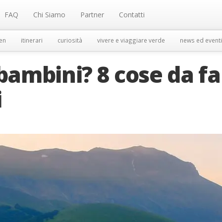
FAQ
Chi Siamo
Partner
Contatti
en
itinerari
curiosità
vivere e viaggiare verde
news ed eventi
 bambini? 8 cose da f
i