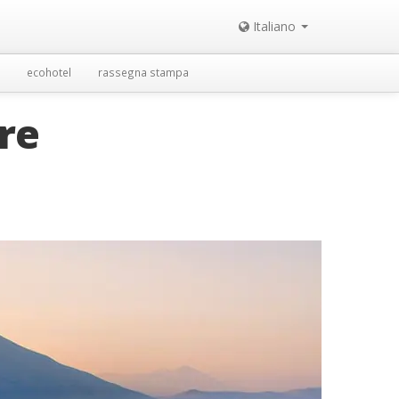
Italiano
ecohotel
rassegna stampa
are