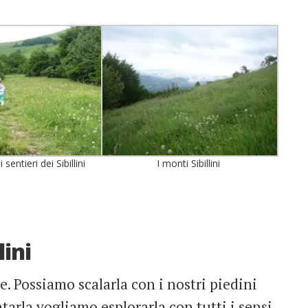
 sentieri dei Sibillini
I monti Sibillini
lini
 Possiamo scalarla con i nostri piedini
tarla vogliamo esplorarla con tutti i sensi.