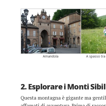
Amandola
A spasso tra i
2. Esplorare i Monti Sibil
Questa montagna è gigante ma gentile.
affamati di avventura. Prima di raccon