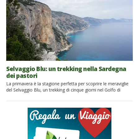
per chi preferisce […]
Selvaggio Blu: un trekking nella Sardegna
dei pastori
La primavera è la stagione perfetta per scoprire le meraviglie
del Selvaggio Blu, un trekking di cinque giorni nel Golfo di
Orosei, lungo la costa orientale della Sardegna. Vi aspettano
avventura, un po di fatica, natura incontaminata e paesaggi
mozziafiato! Il Selvaggio Blu è un percorso a tappe, tracciato
alla fine degli anni ottanta da […]