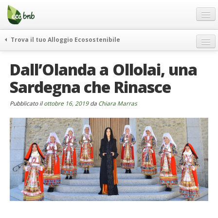
Menu
Salta
al
contenuto
Blog
Trova il tuo Alloggio Ecosostenibile
Offerte Speciali
weekend green
Dall’Olanda a Ollolai, una
Regali
itinerari
Sardegna che Rinasce
FAQ
curiosità
vivere e viaggiare verde
Chi Siamo
Pubblicato il
ottobre 16, 2019
da
Chiara Marras
news ed eventi
Partner
ecohotel
Contatti
rassegna stampa
Italiano
German
English
Spanish