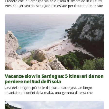
Credete che la Sardegna sia solo l’isola di smeraldo in cui tutti i
VIPs ed i jet setters si dirigono in estate per il suo mare, le sue
spiagge e soprattutto per la sua intensa vita (o notte) sociale?
Provate a vedere le varie proposte che Viaggi Verdi ha scovato
per voi e lasciatevi sorprendere dalle […]
Vacanze slow in Sardegna: 5 itinerari da non
perdere nel Sud dell’isola
Una delle regioni più belle d’Italia: la Sardegna. Un luogo
incantato ai confini della realtà, una gemma di terra che
emerge dal mare, un’isola fertile e ricca di paesaggi diversi tra
di loro, che la rendono un vero paradiso naturale. Ma la
Sardegna non è solo questo: è la destinazione perfetta anche