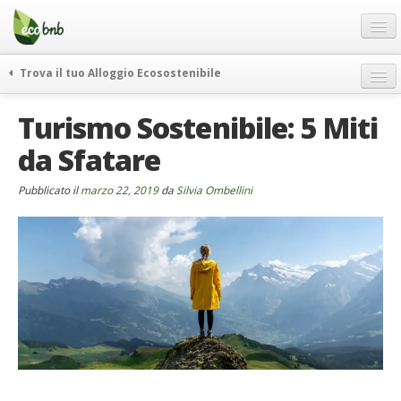
Menu
Salta
al
contenuto
Blog
Trova il tuo Alloggio Ecosostenibile
Offerte Speciali
weekend green
Turismo Sostenibile: 5 Miti
Regali
itinerari
da Sfatare
FAQ
curiosità
vivere e viaggiare verde
Chi Siamo
Pubblicato il
marzo 22, 2019
da
Silvia Ombellini
news ed eventi
Partner
ecohotel
Contatti
rassegna stampa
Italiano
German
English
Spanish