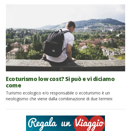
gustarveli comodamente seduti in un vagone dal design
elegante ed antico, magari sorseggiando una tazza di
caffè. Non vi resta che salire a bordo di uno di questi treni per
scoprire l’Italia lentamente, percorrendo uno di questi 7
itinerari mozzafiato in treno. Pronti […]
Ecoturismo low cost? Si può e vi diciamo
come
Turismo ecologico e/o responsabile o ecoturismo è un
neologismo che viene dalla combinazione di due termini:
ecologia, ovvero scienza che studia i rapporti tra noi e
l’ambiente, e turismo. Sempre più persone sposano questa
nuovo approccio alle proprie vacanze scegliendo strutture
verdi, attività a basso impatto sull’ambiente e sulle popolazioni
locali e mezzi di trasporto […]