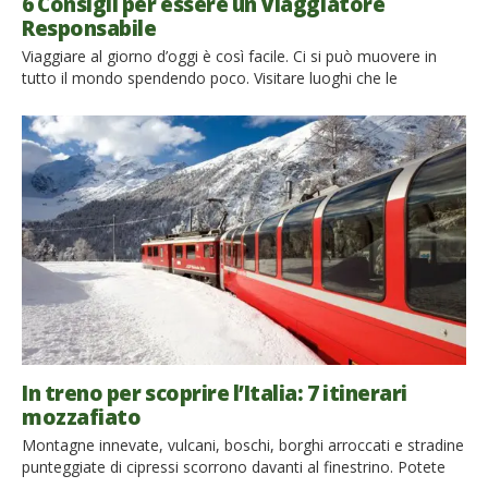
6 Consigli per essere un Viaggiatore
Responsabile
Viaggiare al giorno d’oggi è così facile. Ci si può muovere in
tutto il mondo spendendo poco. Visitare luoghi che le
persone non avrebbero mai sognato di vedere 100 anni fa. Il
lato meno positivo di tutto ciò è che quando siamo in viaggio
tendiamo a danneggiare l’ambiente e i luoghi che visitiamo.
Certo, non è tutta colpa nostra. Ma […]
In treno per scoprire l’Italia: 7 itinerari
mozzafiato
Montagne innevate, vulcani, boschi, borghi arroccati e stradine
punteggiate di cipressi scorrono davanti al finestrino. Potete