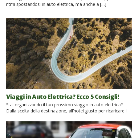
ritmi spostandosi in auto elettrica, ma anche a […]
Viaggi in Auto Elettrica? Ecco 5 Consigli!
Stai organizzando il tuo prossimo viaggio in auto elettrica?
Dalla scelta della destinazione, all’hotel giusto per ricaricare il
veicolo, fino alle mappe per trovare i punti di ricarica… Una
Miniguida per chi viaggia in e-car Seppur non ci sia stata
l’attesa invasione, specie in Europa, si è finalmente giunti alla
consapevolezza che le auto elettriche rappresentino l’unico