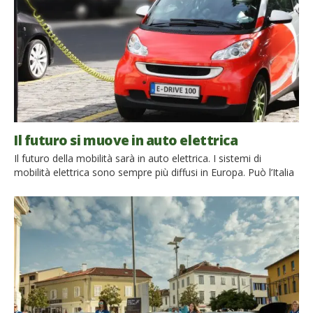
futuro […]
Il futuro si muove in auto elettrica
Il futuro della mobilità sarà in auto elettrica. I sistemi di
mobilità elettrica sono sempre più diffusi in Europa. Può l’Italia
considerarsi pronta per la nuova sfida? L’auto
elettrica rappresenta il futuro della mobilità privata. Numerosi
sono i segnali da tutto il mondo che lasciano presagire
un futuro sempre più libero dai combustibili fossili, nonostante
siano ancora numerosi […]