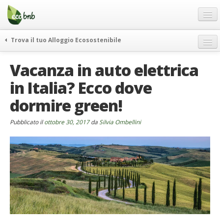
Menu
Salta
al
contenuto
Blog
Trova il tuo Alloggio Ecosostenibile
Offerte Speciali
weekend green
Vacanza in auto elettrica
Regali
itinerari
in Italia? Ecco dove
FAQ
curiosità
dormire green!
vivere e viaggiare verde
Chi Siamo
news ed eventi
Partner
Pubblicato il
ottobre 30, 2017
da
Silvia Ombellini
ecohotel
Contatti
rassegna stampa
Italiano
German
English
Spanish