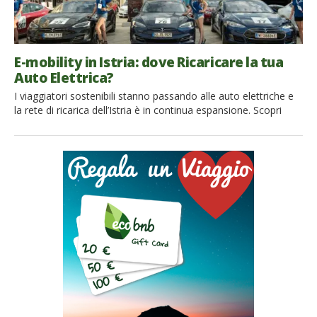
E-mobility in Istria: dove Ricaricare la tua
Auto Elettrica?
I viaggiatori sostenibili stanno passando alle auto elettriche e
la rete di ricarica dell’Istria è in continua espansione. Scopri
come viaggiare in Istria con la tua e-car I proprietari di un’auto
elettrica possono ora effettuare un viaggio in Istria con la
tranquillità di trovare molte e-charging stations che saranno in
grado di soddisfare le loro esigenze […]