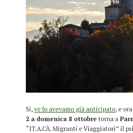
Si,
ve lo avevamo già anticipato
, e or
2 a domenica 8 ottobre
torna a
Par
“IT.A.CÀ. Migranti e Viaggiatori” il pr