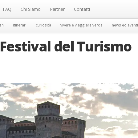
FAQ
Chi Siamo
Partner
Contatti
en
itinerari
curiosità
vivere e viaggiare verde
news ed eventi
 Festival del Turismo