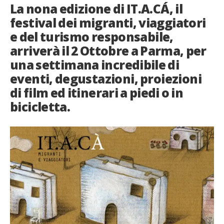
La nona edizione di IT.A.CÁ, il
French
festival dei migranti, viaggiatori
e del turismo responsabile,
Italiano
arriverà il 2 Ottobre a Parma, per
una settimana incredibile di
eventi, degustazioni, proiezioni
di film ed itinerari a piedi o in
bicicletta.