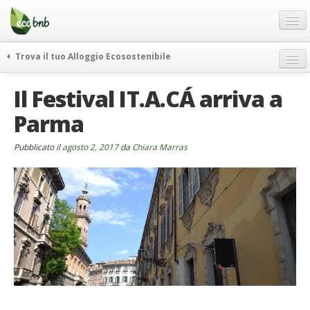
Menu
Salta
al
contenuto
Blog
Trova il tuo Alloggio Ecosostenibile
Offerte Speciali
weekend green
Il Festival IT.A.CÁ arriva a
Regali
itinerari
Parma
FAQ
curiosità
vivere e viaggiare verde
Chi Siamo
Pubblicato il
agosto 2, 2017
da
Chiara Marras
news ed eventi
Partner
ecohotel
Contatti
rassegna stampa
Italiano
German
English
Spanish