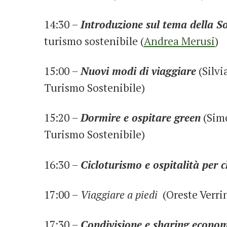
14:30 –
Introduzione sul tema della So
turismo sostenibile (
Andrea Merusi
)
15:00 –
Nuovi modi di viaggiare
(
Silvi
Turismo Sostenibile)
15:20 –
Dormire e ospitare green
(
Sim
Turismo Sostenibile)
16:30 –
Cicloturismo e ospitalità per ch
17:00 –
Viaggiare a piedi
(Oreste Verri
17:30 –
Condivisione e sharing econom