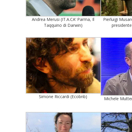
Andrea Merusi (IT.A.CA’ Parma, Il
Pierluigi Musaro
Taqquino di Darwin)
presidente 
Simone Riccardi (Ecobnb)
Michele Mutter