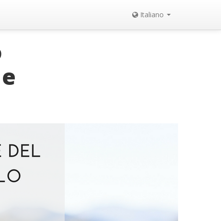
Italiano
o
 e