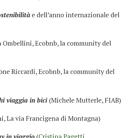
stenibilità
e dell’anno internazionale del
a Ombellini
, Ecobnb, la community del
one Riccardi
, Ecobnb, la community del
i viaggia in bici
(
Michele Mutterle
, FIAB)
ni
, La via Francigena di Montagna)
y in viaggio
(
Cristina Pagetti
,