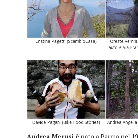
Cristina Pagetti (ScambioCasa)
Oreste Verrini 
autore Via Fra
Davide Pagani (Bike Food Stories)
Andrea Angella
Andrea Merusi è
nato a Parma nel 19