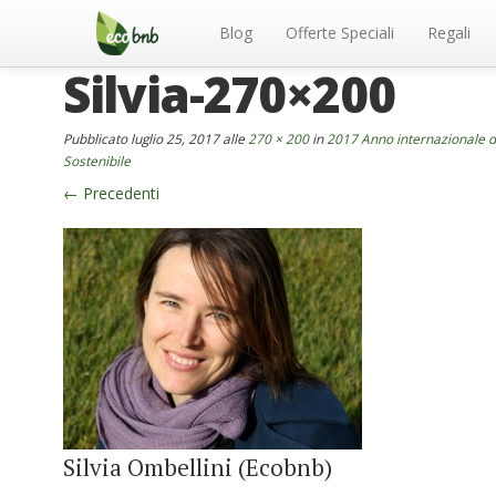
Menu
Salta
al
Blog
Offerte Speciali
Regali
contenuto
Silvia-270×200
Pubblicato
luglio 25, 2017
alle
270 × 200
in
2017 Anno internazionale d
Sostenibile
←
Precedenti
Silvia Ombellini (Ecobnb)