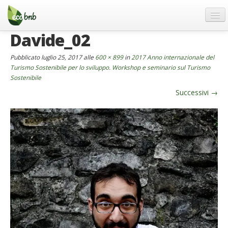
Menu
Salta
al
contenuto
Davide_02
Blog
Offerte Speciali
Pubblicato
luglio 25, 2017
alle
600 × 899
in
2017 Anno internazionale del
Turismo Sostenibile per lo sviluppo. Workshop e seminario sul Turismo
Regali
Sostenibile
FAQ
Successivi
→
Chi Siamo
Partner
Contatti
Italiano
German
English
Spanish