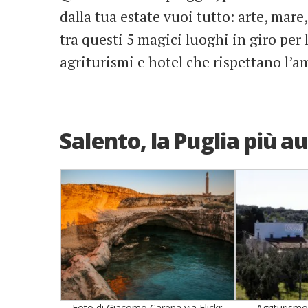
dalla tua estate vuoi tutto: arte, mare
tra questi 5 magici luoghi in giro per 
agriturismi e hotel che rispettano l’a
Salento, la Puglia più a
Foto di Giacomo Carena via Flickr
Agriturismo