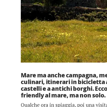
Mare ma anche campagna, mete 
culinari, itinerari in biciclett
castelli e a antichi borghi. Ecc
friendly al mare, ma non solo.
Qualche ora in spiaggia, poi una visit