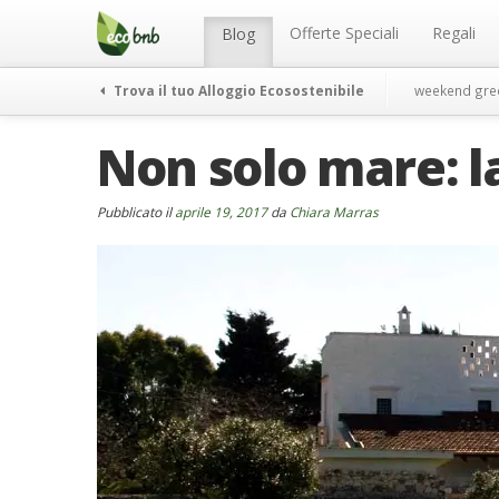
Menu
Salta
al
Offerte Speciali
Regali
Blog
contenuto
Trova il tuo Alloggio Ecosostenibile
weekend gre
Non solo mare: l
Pubblicato il
aprile 19, 2017
da
Chiara Marras