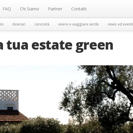
FAQ
Chi Siamo
Partner
Contatti
en
itinerari
curiosità
vivere e viaggiare verde
news ed eventi
a tua estate green