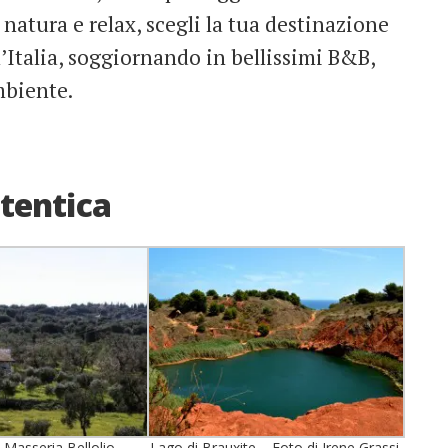
, natura e relax, scegli la tua destinazione
l’Italia, soggiornando in bellissimi B&B,
mbiente.
utentica
 Masseria Bellolio
Lago di Brauxite – Foto di Irene Grassi