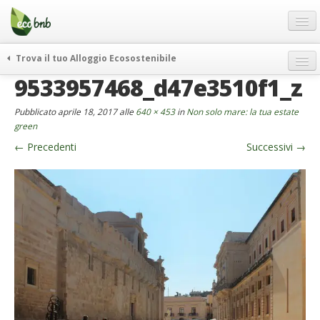
Menu
Salta
al
contenuto
Blog
Trova il tuo Alloggio Ecosostenibile
Offerte Speciali
9533957468_d47e3510f1_z
weekend green
Regali
itinerari
Pubblicato
aprile 18, 2017
alle
640 × 453
in
Non solo mare: la tua estate
FAQ
curiosità
green
←
Precedenti
Successivi
→
vivere e viaggiare verde
Chi Siamo
news ed eventi
Partner
ecohotel
Contatti
rassegna stampa
Italiano
German
English
Spanish