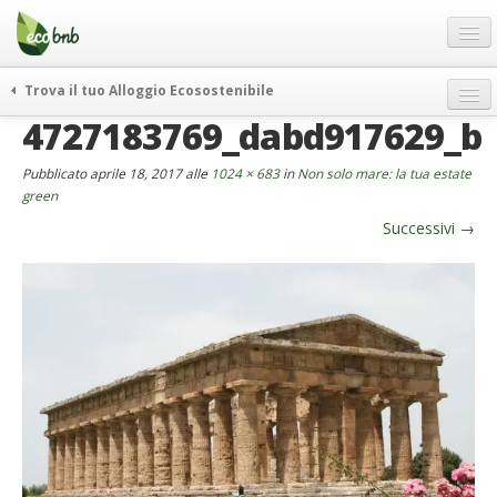
Menu
Salta
al
contenuto
Blog
Trova il tuo Alloggio Ecosostenibile
Offerte Speciali
4727183769_dabd917629_b
weekend green
Regali
itinerari
Pubblicato
aprile 18, 2017
alle
1024 × 683
in
Non solo mare: la tua estate
FAQ
curiosità
green
Successivi
→
vivere e viaggiare verde
Chi Siamo
news ed eventi
Partner
ecohotel
Contatti
rassegna stampa
Italiano
German
English
Spanish