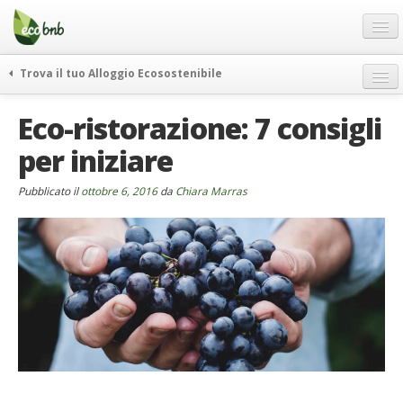
Menu
Salta
al
contenuto
Blog
Trova il tuo Alloggio Ecosostenibile
Offerte Speciali
weekend green
Eco-ristorazione: 7 consigli
Regali
itinerari
per iniziare
FAQ
curiosità
vivere e viaggiare verde
Chi Siamo
Pubblicato il
ottobre 6, 2016
da
Chiara Marras
news ed eventi
Partner
ecohotel
Contatti
rassegna stampa
Italiano
German
English
Spanish