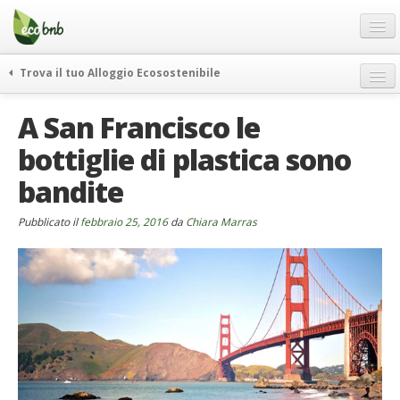
Menu
Salta
al
contenuto
Blog
Trova il tuo Alloggio Ecosostenibile
Offerte Speciali
weekend green
A San Francisco le
Regali
itinerari
bottiglie di plastica sono
FAQ
curiosità
bandite
vivere e viaggiare verde
Chi Siamo
news ed eventi
Partner
Pubblicato il
febbraio 25, 2016
da
Chiara Marras
ecohotel
Contatti
rassegna stampa
Italiano
German
English
Spanish