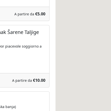
€5.00
A partire da
k Šarene Taljige
or piacevole soggiorno a
€10.00
A partire da
s
ska banja)