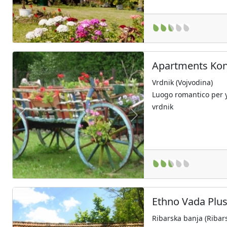
Apartments Kona
Vrdnik (Vojvodina)
Luogo romantico per y
vrdnik
Previous
Next
Ethno Vada Plu
Ribarska banja (Ribar