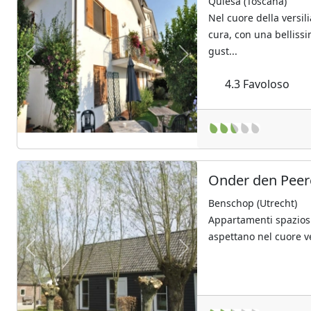
Quiesa (Toscana)
Nel cuore della versil
cura, con una belliss
gust...
Previous
Next
4.3
Favoloso
Onder den Pee
Benschop (Utrecht)
Appartamenti spaziosi
aspettano nel cuore v
Previous
Next