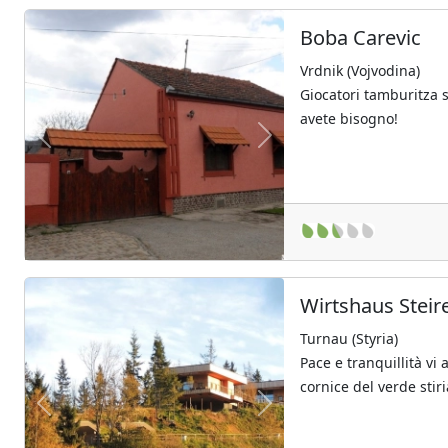
Boba Carevic
Vrdnik (Vojvodina)
Giocatori tamburitza 
avete bisogno!
Previous
Next
Wirtshaus Steir
Turnau (Styria)
Pace e tranquillità vi
cornice del verde stiri
Previous
Next