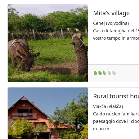
Mita’s village
Čenej (Vojvodina)
Casa di famiglia del 19
vostro tempo in armon
Previous
Next
Rural tourist h
Vlakča (Vlakča)
Caldo nucleo familiar
paesaggio dove il cibo
in un m...
Previous
Next