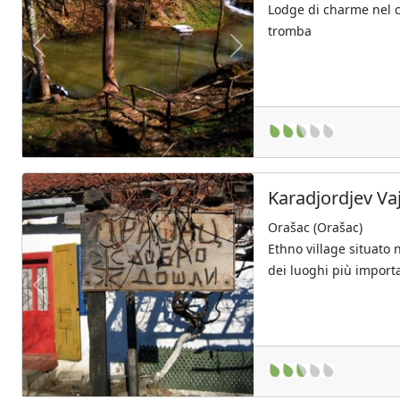
Lodge di charme nel c
tromba
Previous
Next
Karadjordjev Va
Orašac (Orašac)
Ethno village situato 
dei luoghi più importan
Previous
Next