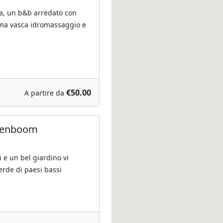
ia, un b&b arredato con
ima vasca idromassaggio e
€50.00
A partire da
renboom
 e un bel giardino vi
erde di paesi bassi