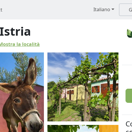
Italiano
t
G
Istria
Mostra la località
C
co