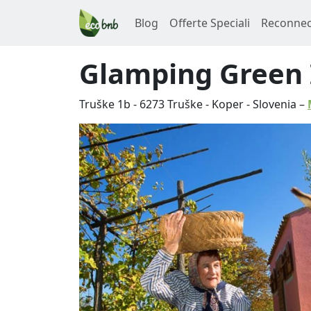
Blog
Offerte Speciali
Reconnec
Glamping Green 
Truške 1b
-
6273
Truške
-
Koper
-
Slovenia
–