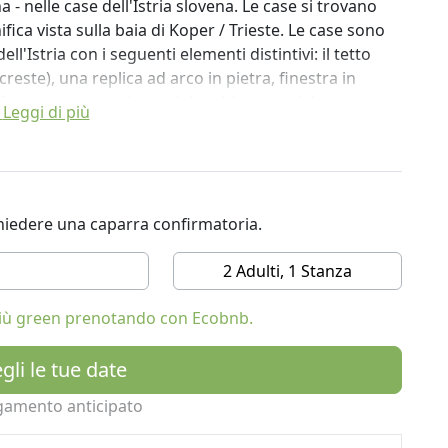
a - nelle case dell'Istria slovena. Le case si trovano
ca vista sulla baia di Koper / Trieste. Le case sono
ll'Istria con i seguenti elementi distintivi: il tetto
este), una replica ad arco in pietra, finestra in
acciata, caratteristica del architettura del
Leggi di più
 erbe, frutta e verdura che sono di stagione. Questi
delle tre case. Possono anche gustare un buon
ichiedere una caparra confirmatoria.
obili del XIX secolo / inizi del XX secolo. L'interno di
2 Adulti, 1 Stanza
'Istria slovena e le storie delle donne locali di
he vendevano e contrabbandavano prodotti fatti in
 più green prenotando con Ecobnb.
aggio alle antenate di questa zona che come
rare le prove e le tribolazioni che si sono
gli le tue date
gamento anticipato
evuto un premio al MOK Idea Development Competition
etti innovativi nell'ambito dell'Ente sloveno per il