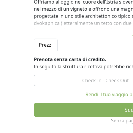
Offriamo alloggio nel cuore dell'Istria sloven
nel mezzo di un vigneto e offrono una magnifi
progettate in uno stile architettonico tipico de
dvokapnica (letteralmente un tetto con due cr
legno, porte, intonaco grezzo e colore della f
dopoguerra in Istria.
Natura, tradizione, cultura, tranquillità
Prezzi
Gli ospiti hanno l'opportunità di raccogliere
possono vietare trovati davanti a ciascuna 
Prenota senza carta di credito.
bicchiere di vino Refošk locale.
In seguito la struttura ricettiva potrebbe r
L'interno delle case è decorato con autentici m
ciascuna delle case rivela anche la storia dell
Šavrinke. Šavrinke erano le nostre nonne c
Rendi il tuo viaggio
casa nel grande mercato di Trieste. È un om
orgogliose donne istriane hanno saputo supe
Sce
presentate sulla loro strada.
Senza pa
Il progetto Case dell'Istria slovena ha ric
2011 per il miglior generatore di idee di prog