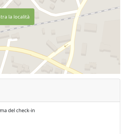
ra la località
ima del check-in