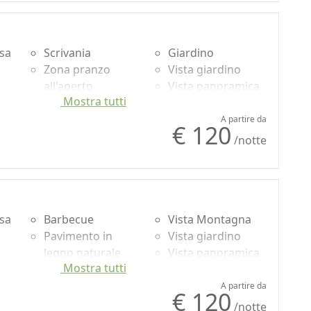
usa
Scrivania
Giardino
Zona pranzo
Vista giardino
all'aperto
Vista panoramica
Mostra tutti
Pavimento in
Ingresso
legno naturale
indipendente
A partire da
€ 120
Bagno in comune
/notte
usa
Barbecue
Vista Montagna
Pavimento in
Vista giardino
legno naturale
Vista panoramica
Mostra tutti
Doccia
Ingresso
Bagno in comune
indipendente
A partire da
€ 120
Giardino
/notte