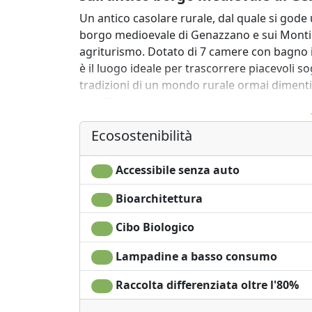
Un antico casolare rurale, dal quale si gode 
borgo medioevale di Genazzano e sui Monti P
agriturismo. Dotato di 7 camere con bagno i
è il luogo ideale per trascorrere piacevoli s
tradizioni di un mondo rurale ormai diment
lieti. E’ disponibile, presso un altro fabbric
conferenze, corsi di formazione, seminari o f
Ecosostenibilità
presente personale che parla inglese, spagn
La Società Cooperativa Agricola La Sonnina è
Accessibile senza auto
gruppo di soci che hanno deciso di riportar
proprietà della Diocesi di Palestrina, ormai
Bioarchitettura
attualmente è composta da 12 soci e gestisce 
Cibo Biologico
Accanto all’agricoltura, praticata secondo il 
l’agriturismo, con ristorazione e ospitalità r
Lampadine a basso consumo
e non, e la Fattoria Sociale, con progetti dedic
attività sono state concepite e vengono svol
Raccolta differenziata oltre l'80%
quello che riguarda la valorizzazione del terr