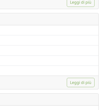
 sviluppo sostenibile e la giustizia sociale.
Leggi di più
Leggi di più