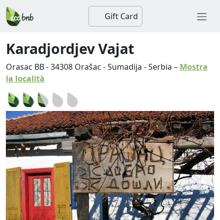
Gift Card
Karadjordjev Vajat
Orasac BB
-
34308
Orašac
-
Sumadija
-
Serbia
–
Mostra
la località