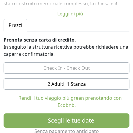
stato costruito memoriale complesso, la chiesa e il
museo. Karadjordjev dependance si trova vicino alle
Leggi di più
gole Maricevica, il luogo in cui la Visitazione è stata
eretta nel 1804 rivolta. Ethno Village dispone di tre
Prezzi
annessi e un ristorante, e la natura stessa è grato qui,
in modo che il turista offrire annessi Karadjordjevog
Prenota senza carta di credito.
completamente arrotondati e un livello molto alto,
In seguito la struttura ricettiva potrebbe richiedere una
come dimostra il crescente numero di persone che li
caparra confirmatoria.
visitano e di numerose volte ritorna.
2 Adulti, 1 Stanza
Rendi il tuo viaggio più green prenotando con
Ecobnb.
Scegli le tue date
Senza pagamento anticipato