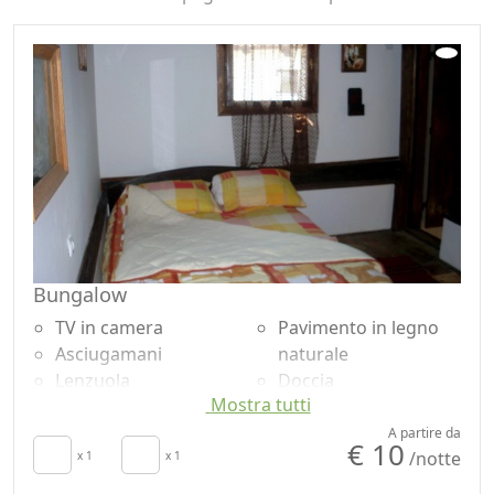
Bungalow
TV in camera
Pavimento in legno
Asciugamani
naturale
Lenzuola
Doccia
Mostra tutti
Tavolo da pranzo
Giardino
Zona pranzo
Vista giardino
A partire da
€ 10
/notte
all'aperto
x 1
x 1
Vista panoramica