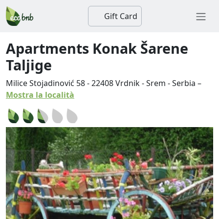
Gift Card
Apartments Konak Šarene
Taljige
Milice Stojadinović 58
-
22408
Vrdnik
-
Srem
-
Serbia
–
Mostra la località