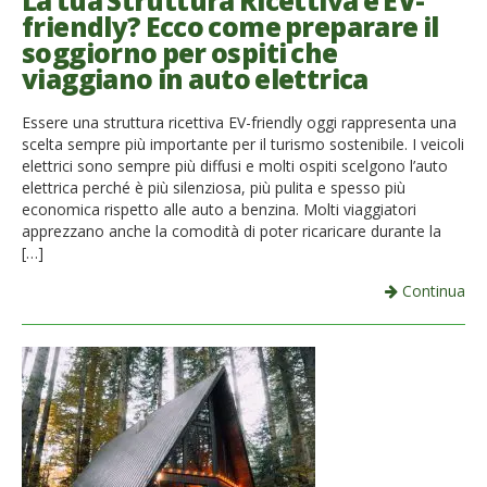
La tua Struttura Ricettiva è EV-
friendly? Ecco come preparare il
French
soggiorno per ospiti che
viaggiano in auto elettrica
Italiano
Essere una struttura ricettiva EV-friendly oggi rappresenta una
scelta sempre più importante per il turismo sostenibile. I veicoli
elettrici sono sempre più diffusi e molti ospiti scelgono l’auto
elettrica perché è più silenziosa, più pulita e spesso più
economica rispetto alle auto a benzina. Molti viaggiatori
apprezzano anche la comodità di poter ricaricare durante la
[…]
Continua