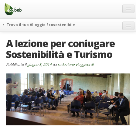
Menu
Salta
al
contenuto
Blog
Trova il tuo Alloggio Ecosostenibile
Offerte Speciali
weekend green
A lezione per coniugare
Regali
itinerari
Sostenibilità e Turismo
FAQ
curiosità
vivere e viaggiare verde
Chi Siamo
Pubblicato il
giugno 3, 2014
da
redazione viaggiverdi
news ed eventi
Partner
ecohotel
Contatti
rassegna stampa
Italiano
German
English
Spanish