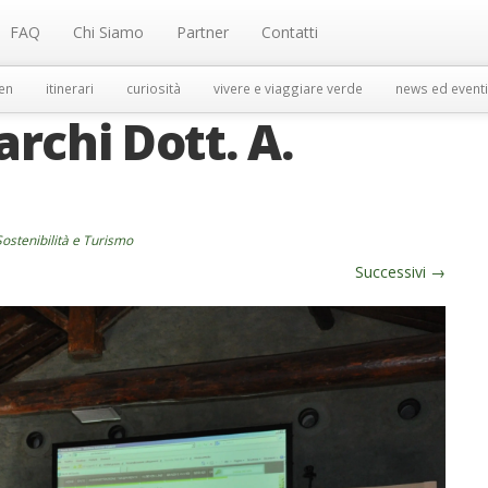
FAQ
Chi Siamo
Partner
Contatti
en
itinerari
curiosità
vivere e viaggiare verde
news ed eventi
archi Dott. A.
ostenibilità e Turismo
Successivi
→