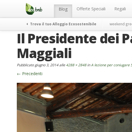
Menu
Salta
al
Offerte Speciali
Regali
Blog
contenuto
Trova il tuo Alloggio Ecosostenibile
weekend gre
Il Presidente dei P
Maggiali
Pubblicato
giugno 3, 2014
alle
4288 × 2848
in
A lezione per coniugare S
←
Precedenti