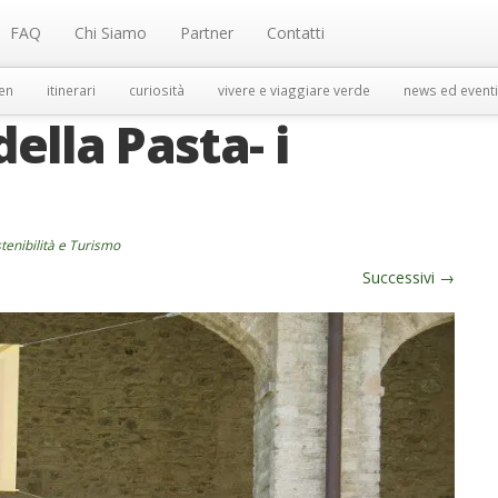
FAQ
Chi Siamo
Partner
Contatti
en
itinerari
curiosità
vivere e viaggiare verde
news ed eventi
della Pasta- i
tenibilità e Turismo
Successivi
→