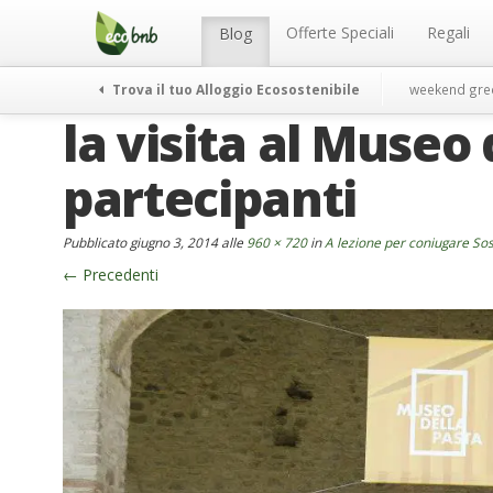
Menu
Salta
al
Offerte Speciali
Regali
Blog
contenuto
Trova il tuo Alloggio Ecosostenibile
weekend gre
la visita al Museo 
partecipanti
Pubblicato
giugno 3, 2014
alle
960 × 720
in
A lezione per coniugare Sos
←
Precedenti