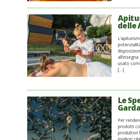
Apitu
delle 
L’apituris
potenziali
disposizion
all’insegna
usato come
[…]
Le Spe
Gard
Per rendere
prodotti co
produttori 
migliori ci