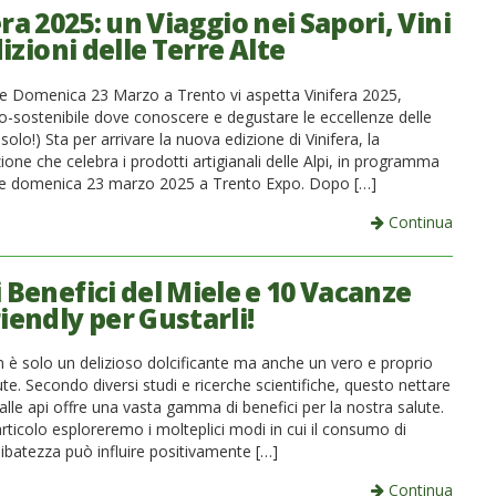
ra 2025: un Viaggio nei Sapori, Vini
izioni delle Terre Alte
e Domenica 23 Marzo a Trento vi aspetta Vinifera 2025,
co-sostenibile dove conoscere e degustare le eccellenze delle
 solo!) Sta per arrivare la nuova edizione di Vinifera, la
one che celebra i prodotti artigianali delle Alpi, in programma
e domenica 23 marzo 2025 a Trento Expo. Dopo […]
Continua
i Benefici del Miele e 10 Vacanze
iendly per Gustarli!
n è solo un delizioso dolcificante ma anche un vero e proprio
alute. Secondo diversi studi e ricerche scientifiche, questo nettare
lle api offre una vasta gamma di benefici per la nostra salute.
rticolo esploreremo i molteplici modi in cui il consumo di
ibatezza può influire positivamente […]
Continua