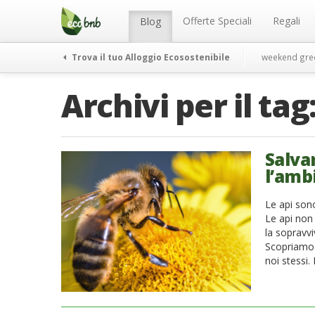
Menu
Salta
al
Offerte Speciali
Regali
Blog
contenuto
Trova il tuo Alloggio Ecosostenibile
weekend gre
Archivi per il tag
Salvar
l’amb
Le api sono
Le api non 
la sopravvi
Scopriamo i
noi stessi.