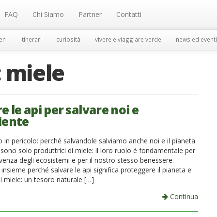
FAQ
Chi Siamo
Partner
Contatti
en
itinerari
curiosità
vivere e viaggiare verde
news ed eventi
:
miele
e le api per salvare noi e
iente
 in pericolo: perché salvandole salviamo anche noi e il pianeta
sono solo produttrici di miele: il loro ruolo è fondamentale per
venza degli ecosistemi e per il nostro stesso benessere.
nsieme perché salvare le api significa proteggere il pianeta e
 Il miele: un tesoro naturale […]
Continua