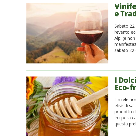
Vinife
e Trad
Sabato 22 
l’evento e
Alpi (e non
manifestazi
sabato 22 
I Dolc
Eco-fr
Il miele no
elisir di s
prodotto da
In questo a
questa prel