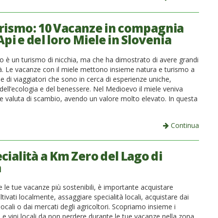
rismo: 10 Vacanze in compagnia
Api e del loro Miele in Slovenia
mo è un turismo di nicchia, ma che ha dimostrato di avere grandi
tà. Le vacanze con il miele mettono insieme natura e turismo a
e di viaggiatori che sono in cerca di esperienze uniche,
 dell’ecologia e del benessere. Nel Medioevo il miele veniva
 valuta di scambio, avendo un valore molto elevato. In questa
Continua
cialità a Km Zero del Lago di
a
 le tue vacanze più sostenibili, è importante acquistare
ltivati localmente, assaggiare specialità locali, acquistare dai
locali o dai mercati degli agricoltori. Scopriamo insieme i
bi e vini locali da non perdere durante le tue vacanze nella zona