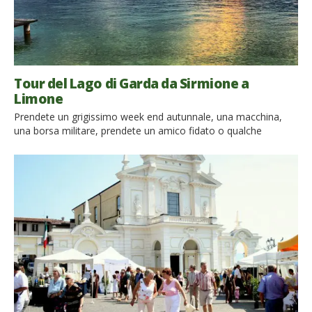
Tour del Lago di Garda da Sirmione a
Limone
Prendete un grigissimo week end autunnale, una macchina,
una borsa militare, prendete un amico fidato o qualche
componente della vostra famiglia (a due o a quattro zampe),
caricate la macchina con costume, ciabatte e felpe pesanti: il
gioco è fatto. Un week end alla scoperta dei misteri del Lago di
Garda è servito! I tenui effluvi […]