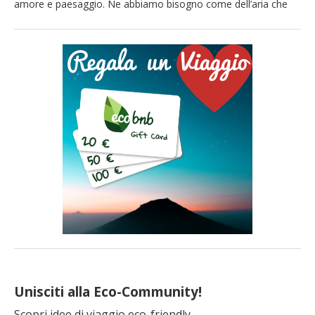
amore e paesaggio. Ne abbiamo bisogno come dell’aria che
respiriamo. (Bruce Chatwin) Viaggiare è sinonimo di Scoprire.
Ogni piccolo e grande viaggio è una scoperta: non solo della
natura e dei ricchi patrimoni artistici e culturali. Ma sopratutto
del cibo, dalle tradizioni culinarie alle tante meraviglie
gastronomiche custodite nelle […]
Unisciti alla Eco-Community!
Scopri idee di viaggio eco-friendly,