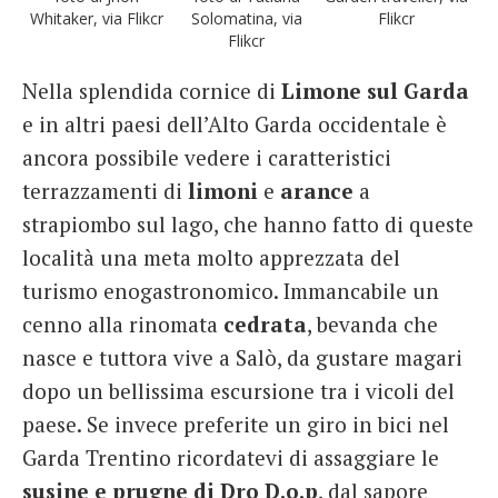
Whitaker, via Flikcr
Solomatina, via
Flikcr
Flikcr
Nella splendida cornice di
Limone sul Garda
e in altri paesi dell’Alto Garda occidentale è
ancora possibile vedere i caratteristici
terrazzamenti di
limoni
e
arance
a
strapiombo sul lago, che hanno fatto di queste
località una meta molto apprezzata del
turismo enogastronomico. Immancabile un
cenno alla rinomata
cedrata
, bevanda che
nasce e tuttora vive a Salò, da gustare magari
dopo un bellissima escursione tra i vicoli del
paese. Se invece preferite un giro in bici nel
Garda Trentino ricordatevi di assaggiare le
susine e prugne di Dro D.o.p
, dal sapore