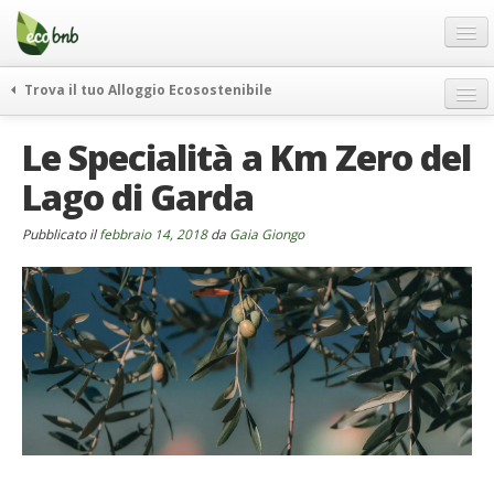
Menu
Salta
al
contenuto
Blog
Trova il tuo Alloggio Ecosostenibile
Offerte Speciali
weekend green
Le Specialità a Km Zero del
Regali
itinerari
Lago di Garda
FAQ
curiosità
vivere e viaggiare verde
Chi Siamo
Pubblicato il
febbraio 14, 2018
da
Gaia Giongo
news ed eventi
Partner
ecohotel
Contatti
rassegna stampa
Italiano
German
English
Spanish