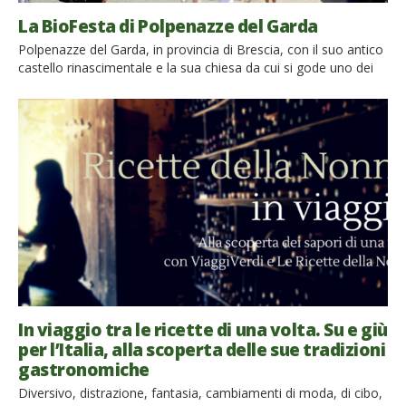
La BioFesta di Polpenazze del Garda
Polpenazze del Garda, in provincia di Brescia, con il suo antico
castello rinascimentale e la sua chiesa da cui si gode uno dei
più suggestivi scorci sul lago di Garda, ospita anche quest’anno
la Bio Festa. La festa del Biologico, che è ormai una
tradizione, giunta quest’anno alla sua 16 edizione, si svolge da
Venerdì 1 agosto a […]
In viaggio tra le ricette di una volta. Su e giù
per l’Italia, alla scoperta delle sue tradizioni
gastronomiche
Diversivo, distrazione, fantasia, cambiamenti di moda, di cibo,