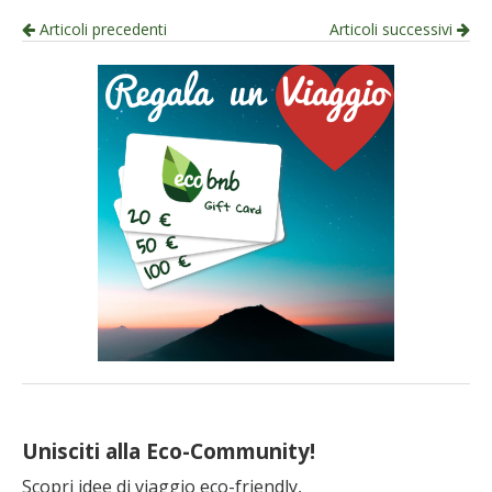
Navigazione
Articoli precedenti
Articoli successivi
per
articolo
Unisciti alla Eco-Community!
Scopri idee di viaggio eco-friendly,