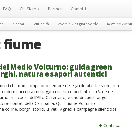
FAQ
Chi Siamo
Partner
Contatti
en
itinerari
curiosità
vivere e viaggiare verde
news ed eventi
:
fiume
 del Medio Volturno: guida green
rghi, natura e sapori autentici
rritori che non compaiono sempre nelle guide più classiche, ma
endere chi cerca un viaggio diverso e più lento. La Valle del
rno, nel cuore dell’Alto Casertano, è uno di questi angoli
o raccontati della Campania. Qui il fiume Volturno
colline, borghi storici, uliveti, vigneti e campagne silenziose.
Continua