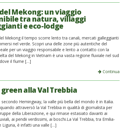
 del Mekong: un viaggio
ibile tra natura, villaggi
ggianti e eco-lodge
el Mekong il tempo scorre lento tra canali, mercati galleggianti
immersi nel verde. Scopri una delle zone più autentiche del
eale per un viaggio responsabile e lento a contatto con la
Delta del Mekong in Vietnam è una vasta regione fluviale nel sud
dove il fiume […]
Continua
 green alla Val Trebbia
, secondo Hemingway, la valle più bella del mondo è in Italia.
 quando attraversò la Val Trebbia in qualità di giornalista per
truppe della Liberazione, e qui rimase estasiato davanti ai
uviali, ai pendii verdissimi, ai boschi.La Val Trebbia, tra Emilia-
iguria, è infatti una valle […]