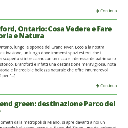
Continua
ford, Ontario: Cosa Vedere e Fare
toria e Natura
Ontario, lungo le sponde del Grand River. Eccola la nostra
estinazione, un luogo dove immensi spazi esterni che ti
la scoperta si intreccianocon un ricco e interessante patrimonio
 storico. Brantford è infatti una destinazione meravigliosa, nota
storia e l’incredibile bellezza naturale che offre innumerevoli
à per […]
Continua
nd green: destinazione Parco del
o
lometri dalla metropoli di Milano, si apre davanti a noi un
aturale bellissimo: eccoci al Parco del Ticino, uno dei polmoni