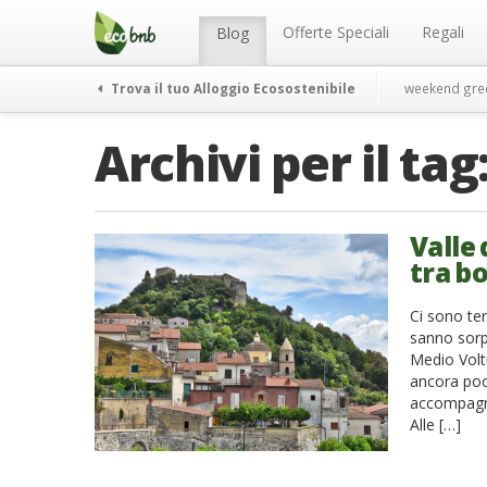
Menu
Salta
al
Offerte Speciali
Regali
Blog
contenuto
Trova il tuo Alloggio Ecosostenibile
weekend gre
Archivi per il tag
Valle
tra bo
Ci sono te
sanno sorpr
Medio Voltu
ancora poc
accompagna 
Alle […]