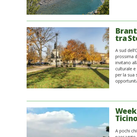
Brant
tra S
A sud dell’
prossima d
invitano al
culturale e
per la sua 
opportunit
Weeke
Ticin
A pochi chi
paesaggio n