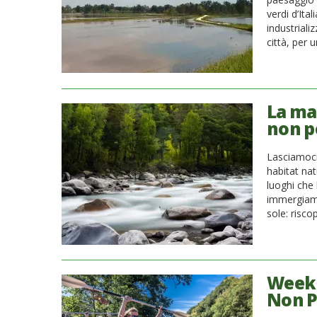
verdi d’Ita
industriali
città, per 
La ma
non p
Lasciamoci 
habitat natu
luoghi che 
immergiamo
sole: risco
Weeke
Non P