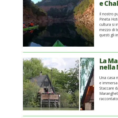
e Cha
Il nostro p
Pineta Hote
cultura si 
mezzo di tr
questi gli 
La Ma
nella
Una casa n
e immersa 
Staccare da
Maranghett
raccontato