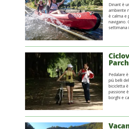
Dinant è un
ambiente n
è calma e p
navigano. C
settimana 
Ciclov
Parch
Pedalare è 
più belli d
bicicletta 
passione è 
borghi e ca
Vacan