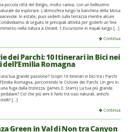
a piccola città del Belgio, molto carina, con un bellissimo
aturale da esplorare. L’atmosfera lungo la banchina della Mosa
iacevole. In estate, puoi sederti sulla terrazza mentre alcuni
ondividiamo di seguito le principali attività per goderti un fine
immerso nella natura a Dinant. 1.Escursione in Kayak lungo […]
Continua
ie dei Parchi: 10 Itinerari in Bici nei
i dell’Emilia Romagna
una tua grande passione? Scopri 10 itinerari in bici tra i Parchi
ell’Emilia Romagna, percorrendo le Ciclovie dei Parchi. Un giro in
è una fuga dalla tristezza. (James E. Starrs) La tua più grande
pedalare? Ciò che più ami è farlo tra oasi naturali, antichi
stelli? […]
Continua
za Green in Val di Non tra Canyon