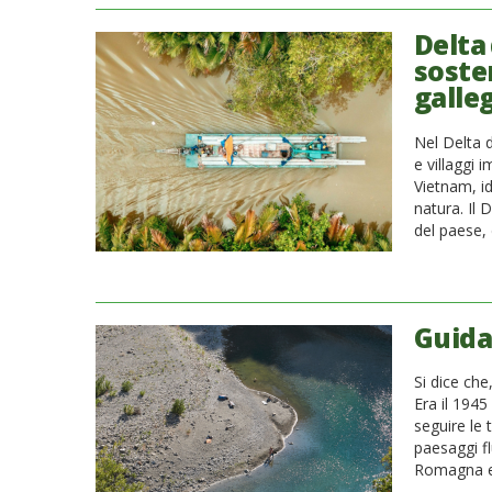
Delta
sosten
galle
Nel Delta d
e villaggi 
Vietnam, id
natura. Il 
del paese, 
Guida
Si dice che
Era il 1945
seguire le 
paesaggi fl
Romagna e L