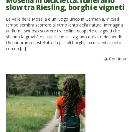
Mosella in bicicletta: Itinerario
slow tra Riesling, borghi e vigneti
French
La Valle della Mosella è un luogo unico in Germania, in cui il
Italiano
tempo sembra scorrere al ritmo lento della natura. Immagina
un fiume sinuoso scorrere tra colline ricoperte di vigneti che
sfidano la gravità e castelli che si stagliano dall’alto dei pendii.
Un panorama costellato da piccoli borghi, in cui vieni accolto
con un […]
Continua