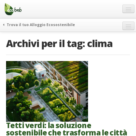
Menu
Salta
al
contenuto
Blog
Trova il tuo Alloggio Ecosostenibile
Offerte Speciali
weekend green
Archivi per il tag:
clima
Regali
itinerari
FAQ
curiosità
vivere e viaggiare verde
Chi Siamo
news ed eventi
Partner
ecohotel
Contatti
rassegna stampa
Italiano
German
English
Tetti verdi: la soluzione
sostenibile che trasforma le città
Spanish