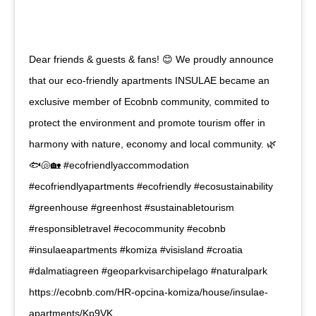
Dear friends & guests & fans! 😊 We proudly announce
that our eco-friendly apartments INSULAE became an
exclusive member of Ecobnb community, commited to
protect the environment and promote tourism offer in
harmony with nature, economy and local community. 🌿
🐟🐚🏡 #ecofriendlyaccommodation
#ecofriendlyapartments #ecofriendly #ecosustainability
#greenhouse #greenhost #sustainabletourism
#responsibletravel #ecocommunity #ecobnb
#insulaeapartments #komiza #visisland #croatia
#dalmatiagreen #geoparkvisarchipelago #naturalpark
https://ecobnb.com/HR-opcina-komiza/house/insulae-
apartments/Kp9VK