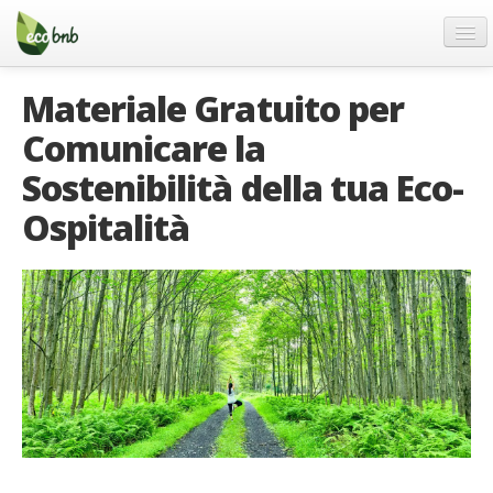
Menu
Salta
al
contenuto
Blog
Materiale Gratuito per
Offerte Speciali
Comunicare la
Regali
Sostenibilità della tua Eco-
FAQ
Ospitalità
Chi Siamo
Partner
Contatti
Italiano
German
English
Spanish