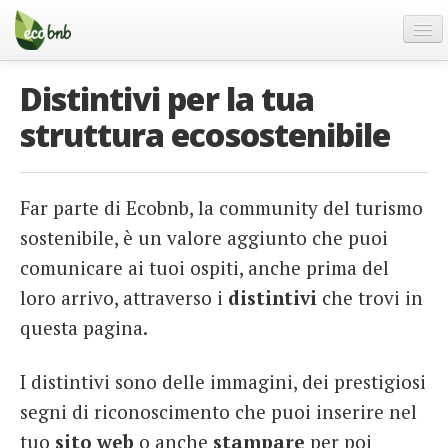
Menu
Salta
al
contenuto
Blog
Distintivi per la tua
Offerte Speciali
struttura ecosostenibile
Regali
FAQ
Far parte di Ecobnb, la community del turismo
Chi Siamo
sostenibile, è un valore aggiunto che puoi
Partner
comunicare ai tuoi ospiti, anche prima del
Contatti
loro arrivo, attraverso i
distintivi
che trovi in
Italiano
questa pagina.
German
I distintivi sono delle immagini, dei prestigiosi
English
segni di riconoscimento che puoi inserire nel
Spanish
tuo
sito web
o anche
stampare
per poi