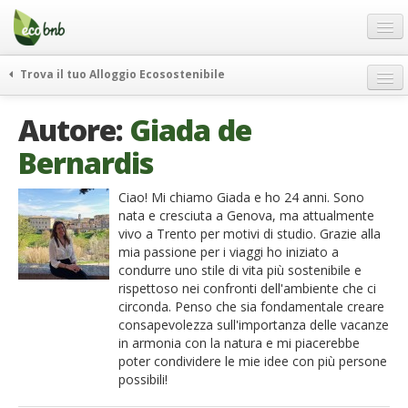
Menu
Salta
al
contenuto
Blog
Trova il tuo Alloggio Ecosostenibile
Offerte Speciali
weekend green
Autore:
Giada de
Regali
itinerari
Bernardis
FAQ
curiosità
vivere e viaggiare verde
Chi Siamo
Ciao! Mi chiamo Giada e ho 24 anni. Sono
nata e cresciuta a Genova, ma attualmente
news ed eventi
Partner
vivo a Trento per motivi di studio. Grazie alla
ecohotel
mia passione per i viaggi ho iniziato a
Contatti
condurre uno stile di vita più sostenibile e
rassegna stampa
rispettoso nei confronti dell'ambiente che ci
Italiano
circonda. Penso che sia fondamentale creare
consapevolezza sull'importanza delle vacanze
German
in armonia con la natura e mi piacerebbe
English
poter condividere le mie idee con più persone
possibili!
Spanish