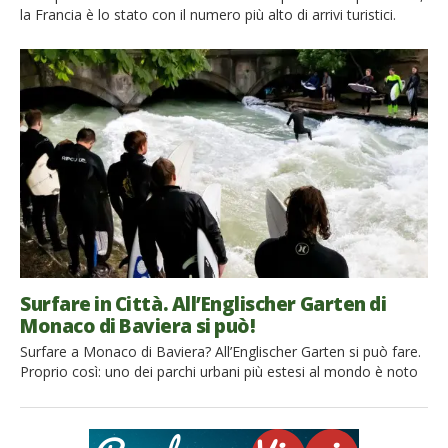
la Francia è lo stato con il numero più alto di arrivi turistici.
Quest’amata meta per le vacanze viene associata al cibo,
all’architettura e ai musei parigini. Ma la Francia ha molto di più
da offrire. Un esempio è Lacanau, destinazione per il surf sulla
[…]
Surfare in Città. All’Englischer Garten di
Monaco di Baviera si può!
Surfare a Monaco di Baviera? All’Englischer Garten si può fare.
Proprio così: uno dei parchi urbani più estesi al mondo è noto
anche per il surf! Avreste mai pensato di poter surfare senza
muovervi dal centro di Monaco di Baviera? Si, proprio così, in
qualsiasi stagione è possibile! Passeggiando tra le belle vie