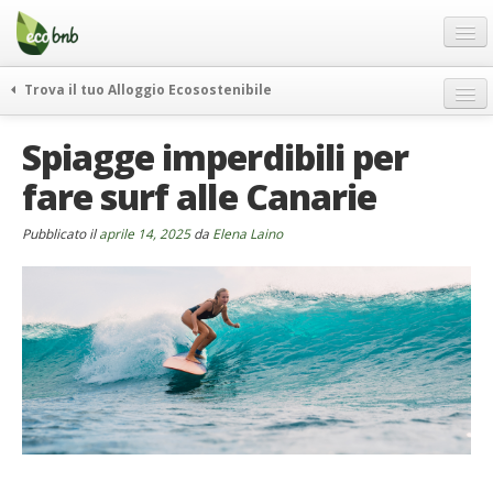
Menu
Salta
al
contenuto
Blog
Trova il tuo Alloggio Ecosostenibile
Offerte Speciali
weekend green
Spiagge imperdibili per
Regali
itinerari
fare surf alle Canarie
FAQ
curiosità
vivere e viaggiare verde
Chi Siamo
Pubblicato il
aprile 14, 2025
da
Elena Laino
news ed eventi
Partner
ecohotel
Contatti
rassegna stampa
Italiano
German
English
Spanish