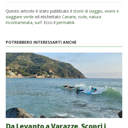
Questo articolo è stato pubblicato il
storie di viaggio
,
vivere e
viaggiare verde
ed etichettato
Canarie
,
isole
,
natura
incontaminata
,
surf
. Ecco il
permalink
.
POTREBBERO INTERESSARTI ANCHE
Da Levanto a Varazze, Scopri i