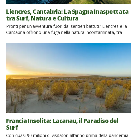
Liencres, Cantabria: La Spagna Inaspettata
tra Surf, Natura e Cultura
Pronti per un’avventura fuori dai sentieri battuti? Liencres e la
Cantabria offrono una fuga nella natura incontaminata, tra
paesaggi costieri spettacolari e spiagge perfette per il surf
Siamo arrivati a Liencres, in Cantabria, un po’ per caso,
cercando una destinazione per una vacanza all’insegna del
surf, meno affollata rispetto alle celebri Hendaye e Biarritz
della […]
Francia Insolita: Lacanau, il Paradiso del
Surf
Con quasi 90 milioni di visitatori all’anno prima della pandemia,